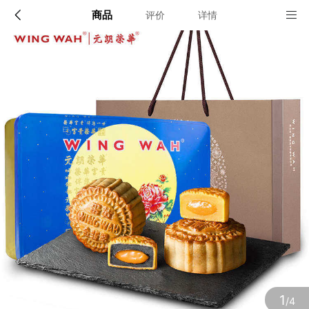
商品
评价
详情
配送说明
店铺信息
顺丰深圳发货, 全国可达, 包邮!
该地区暂无配送门店
确定
确定
1
/4