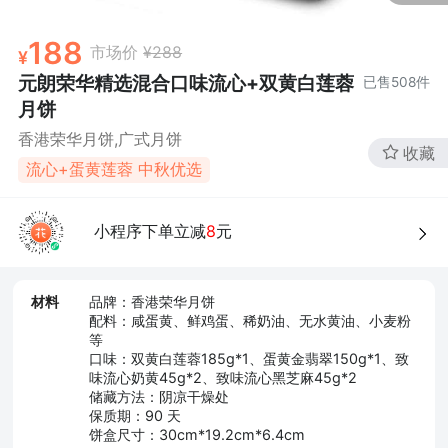
188
市场价
¥288
元朗荣华精选混合口味流心+双黄白莲蓉
已售
508
件
月饼
香港荣华月饼,广式月饼
收藏
流心+蛋黄莲蓉 中秋优选
小程序下单立减
8
元
材料
品牌：香港荣华月饼
配料：咸蛋黄、鲜鸡蛋、稀奶油、无水黄油、小麦粉
等
口味：双黄白莲蓉185g*1、蛋黄金翡翠150g*1、致
味流心奶黄45g*2、致味流心黑芝麻45g*2
储藏方法：阴凉干燥处
保质期：90 天
饼盒尺寸：30cm*19.2cm*6.4cm