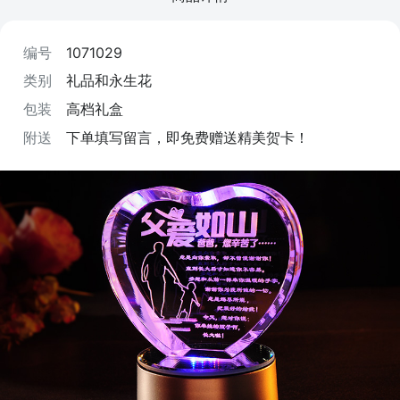
编号
1071029
类别
礼品和永生花
包装
高档礼盒
附送
下单填写留言，即免费赠送精美贺卡！