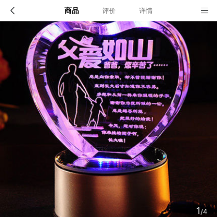
商品
评价
详情
配送说明
店铺信息
顺丰深圳发货, 全国可达, 包邮!
该地区暂无配送门店
确定
确定
1
/4