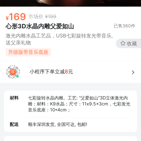
169
市场价
¥199
心形3D水晶内雕父爱如山
已售
360
件
激光内雕水晶工艺品，USB七彩旋转发光带音乐,
送父亲礼物
收藏
升级版带音乐底座
小程序下单立减
8
元
材料
七彩旋转水晶内雕。工艺: “父爱如山”3D立体激光内
雕；材料：K9水晶；尺寸：11x9.5x3cm，七彩发光
音乐底座：10*4cm；
配送
顺丰深圳发货, 全国可达, 包邮!