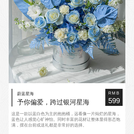
蔚蓝星海
RMB
599
予你偏爱，跨过银河星海
这是一款以蓝白色为主的抱抱桶，远看像一片灿烂的星海，
蓝色让人感觉心旷神怡。同时丰富的花材让整体显得形态饱
满，摆在台前或送礼都是非常好的选择。