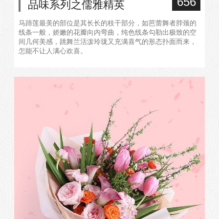
656
品味系列之儒雅精英
马蹄莲最美的部位是其长长的枝干部分，如芭蕾舞者脖颈的
线条一般，娇嫩的花瓣向内弯曲，纯色线条勾勒出极致的空
间几何美感，跳舞兰活泼玲珑又充满喜气的形态扑面而来，
怎能不让人满心欢喜。