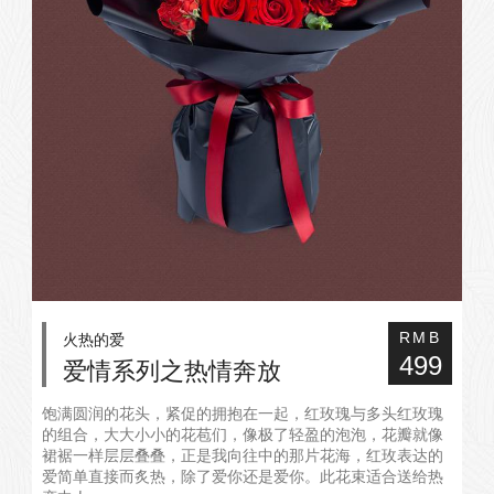
火热的爱
RMB
499
爱情系列之热情奔放
饱满圆润的花头，紧促的拥抱在一起，红玫瑰与多头红玫瑰
的组合，大大小小的花苞们，像极了轻盈的泡泡，花瓣就像
裙裾一样层层叠叠，正是我向往中的那片花海，红玫表达的
爱简单直接而炙热，除了爱你还是爱你。此花束适合送给热