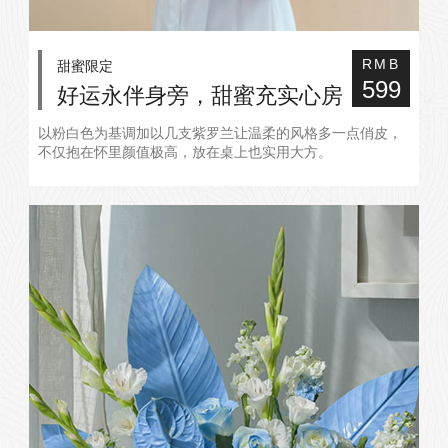
甜蜜限定
RMB
599
好运永伴身旁，甜蜜充实心房
以粉白色为基调加以几支紫罗兰让温柔的风格多一点俏皮，
不仅抱在怀里颜值极高，放在桌上也实用大方。