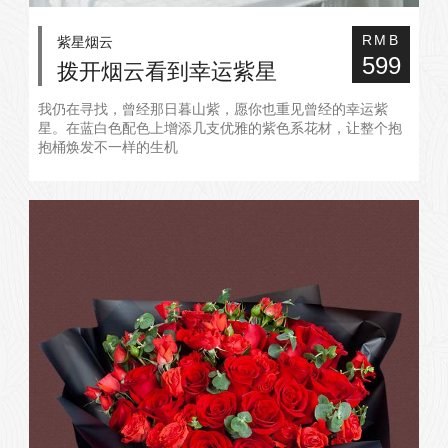
紫星烟云
RMB
599
拨开烟云看到幸运紫星
我仍在寻找，曾经那日暮山紫，愿你也重见曾经的幸运紫
星。在蓝白色配色上增添几支优雅的紫色系花材，让整个抱
抱桶焕发不一样的生机