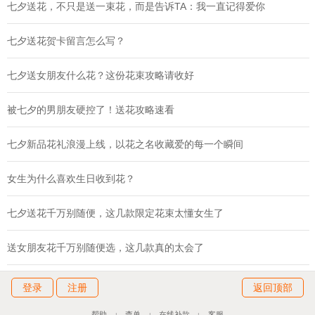
七夕送花，不只是送一束花，而是告诉TA：我一直记得爱你
七夕送花贺卡留言怎么写？
七夕送女朋友什么花？这份花束攻略请收好
被七夕的男朋友硬控了！送花攻略速看
七夕新品花礼浪漫上线，以花之名收藏爱的每一个瞬间
女生为什么喜欢生日收到花？
七夕送花千万别随便，这几款限定花束太懂女生了
送女朋友花千万别随便选，这几款真的太会了
登录
注册
返回顶部
帮助
查单
在线补款
客服