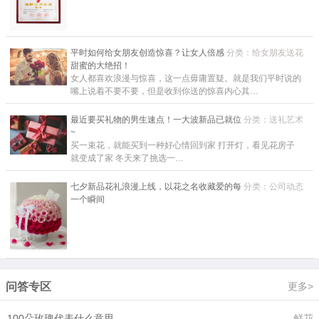
平时如何给女朋友创造惊喜？让女人倍感
分类：给女朋友送花
甜蜜的大绝招！
女人都喜欢浪漫与惊喜，这一点毋庸置疑。就是我们平时说的
嘴上说着不要不要，但是收到你送的惊喜内心其…
最近要买礼物的男生速点！一大波新品已就位
分类：送礼艺术
~
买一束花，就能买到一种好心情回到家 打开灯，看见花房子
就变成了家 冬天来了挑选一…
七夕新品花礼浪漫上线，以花之名收藏爱的每
分类：公司动态
一个瞬间
问答专区
更多>
100朵玫瑰代表什么意思
鲜花