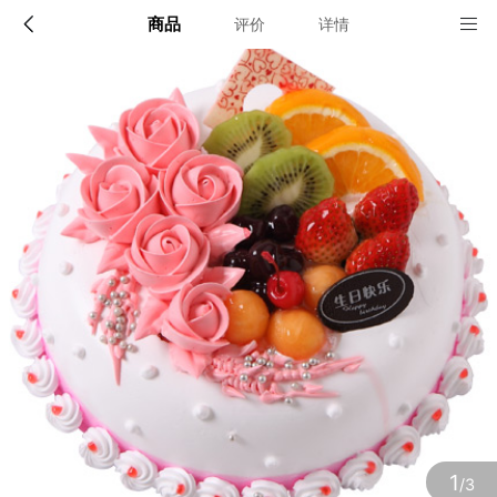
商品
评价
详情
配送说明
店铺信息
全国
该地区暂无配送门店
确定
确定
1
/3