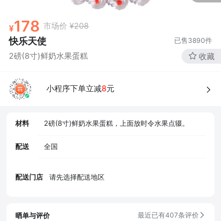
178
市场价
¥208
快乐天使
已售
3890
件
2磅(8寸)鲜奶水果蛋糕
收藏
小程序下单立减
8
元
材料
2磅(8寸)鲜奶水果蛋糕，上面放时令水果点辍。
配送
全国
配送门店
请先选择配送地区
晒单与评价
最近已有407条评价