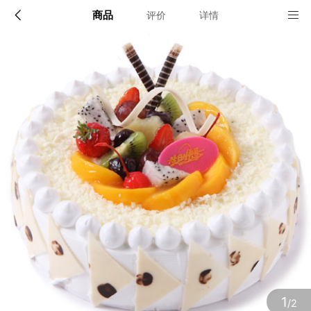
商品
评价
详情
配送说明
店铺信息
全国
该地区暂无配送门店
确定
确定
1
/2