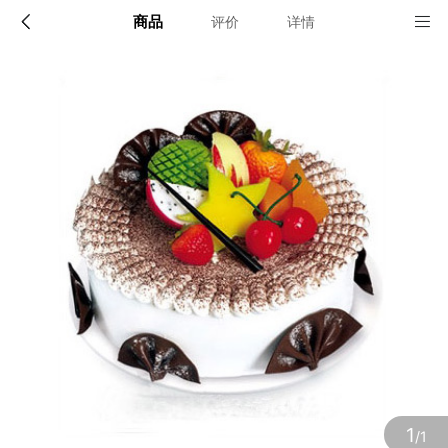
商品
评价
详情
配送说明
店铺信息
全国
该地区暂无配送门店
确定
确定
1
/1