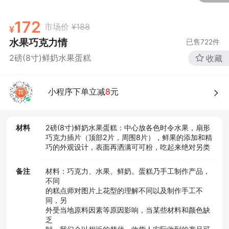
172
市场价
¥188
水果巧克力情
已售
722
件
2磅(8寸)鲜奶水果蛋糕
收藏
小程序下单立减
8
元
材料
2磅(8寸)鲜奶水果蛋糕：中心放各色时令水果，扇形
巧克力插片（顶部2片，周围8片），鲜果的添加和精
巧的外观设计，表面再洒满可可粉，吃起来绝对另类
备注
材料：巧克力、水果、鲜奶。蛋糕乃手工制作产品，
不同
的糕点师对图片上花型的理解不同以及制作手工不
同，另
外受当地原料因素等原因影响，当某些材料和颜色缺
乏