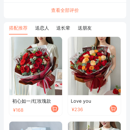
查看全部评价
搭配推荐
送恋人
送长辈
送朋友
初心如一/红玫瑰款
Love you
¥236
¥168