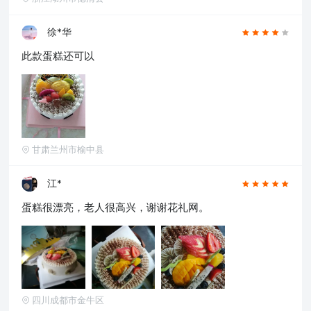
徐*华
此款蛋糕还可以
甘肃兰州市榆中县
江*
蛋糕很漂亮，老人很高兴，谢谢花礼网。
四川成都市金牛区