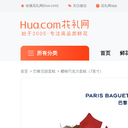
收藏花礼网(hua.com)
关注微信
花礼网app
所有分类
首页
鲜
首页
 >
 巴黎贝甜蛋糕
 > 樱桃巧克力蛋糕（7英寸）