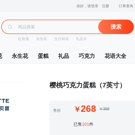
你好，请登录
注册
订单查询
搜索
红玫瑰
永生花
生日鲜花
礼品卡
花
永生花
蛋糕
礼品
巧克力
花语大全
 樱桃巧克力蛋糕（7英寸）
268
￥368
售价
 已售
101
件