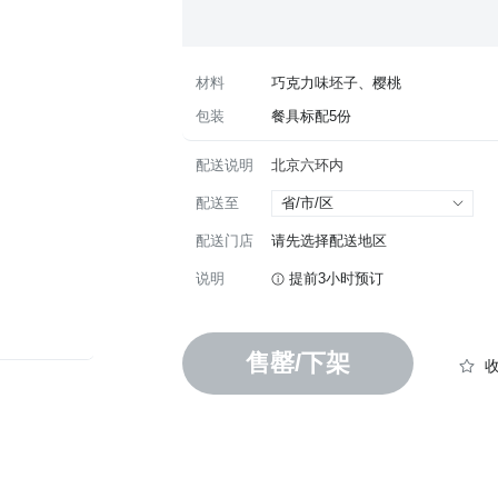
材料
巧克力味坯子、樱桃
包装
餐具标配5份
配送说明
北京六环内
配送至
省/市/区
配送门店
请先选择配送地区
说明
提前3小时预订
售罄/下架