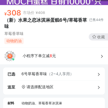
308
市场价
¥408
（新）水果之恋冰淇淋蛋糕6号/草莓香草
已售
44
件
味
草莓香草味
收藏
动物奶油
小程序下单立减
8
元
6号草莓香草味
（2~4人享用）
已选
请选择配送地区
送至
材料
动物奶油、草莓香草冰淇淋