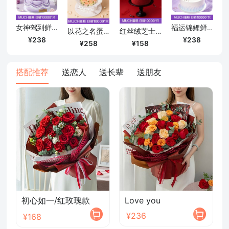
女神驾到鲜奶蛋糕/6号
福运锦鲤鲜奶蛋糕(6号)
红丝绒芝士蛋糕(5号)
以花之名蛋糕·香槟色(6号)
238
238
158
258
搭配推荐
送恋人
送长辈
送朋友
初心如一/红玫瑰款
Love you
¥236
¥168