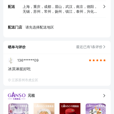
配送
上海，重庆，成都，眉山，武汉，南京，德阳，
无锡，苏州，常州，扬州，镇江，泰州，兴化，
南通，徐州，淮安，盐城，宿迁，连云港，合
肥，马鞍山，蚌埠，芜湖，滁州，黄山，资阳，
简阳，攀枝花，绵阳，南充，泸州，宜宾，内
配送门店
请先选择配送地区
江，自贡，乐山，遂宁，广元，广安，达州，西
昌，贵阳，遵义，安顺，六盘水，西安，汉中，
杭州，嘉兴，湖州，宁波，绍兴，台州，温州，
金华，舟山，衢州，宜昌，鄂州，仙桃，荆州，
晒单与评价
最近已有1条评价
荆门，黄石，孝感，十堰，襄阳，随州，潜江，
南昌，九江，抚州，新余，郑州，洛阳，安阳，
烟台，青岛，东营，济南，枣庄，长沙，福州，
136******09
莆田，厦门，沈阳，大连，长春，广州，南宁，
冰淇淋挺好吃
柳州，昆明，石家庄，邯郸，淄博，桂林，铜
陵，黄冈，福建，宜兴
江苏苏州市虎丘区
元祖