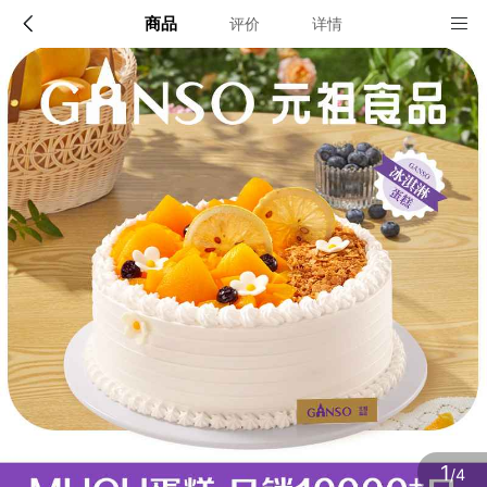
商品
评价
详情
配送说明
店铺信息
上海，重庆，成都，眉山，武汉，南京，德阳，无锡，
苏州，常州，扬州，镇江，泰州，兴化，南通，徐州，
淮安，盐城，宿迁，连云港，合肥，马鞍山，蚌埠，芜
该地区暂无配送门店
湖，滁州，黄山，资阳，简阳，攀枝花，绵阳，南充，
泸州，宜宾，内江，自贡，乐山，遂宁，广元，广安，
达州，西昌，贵阳，遵义，安顺，六盘水，西安，汉
中，杭州，嘉兴，湖州，宁波，绍兴，台州，温州，金
华，舟山，衢州，宜昌，鄂州，仙桃，荆州，荆门，黄
确定
石，孝感，十堰，襄阳，随州，潜江，南昌，九江，抚
州，新余，郑州，洛阳，安阳，烟台，青岛，东营，济
南，枣庄，长沙，福州，莆田，厦门，沈阳，大连，长
春，广州，南宁，柳州，昆明，石家庄，邯郸，淄博，
桂林，铜陵，黄冈，福建，宜兴
确定
1
/4