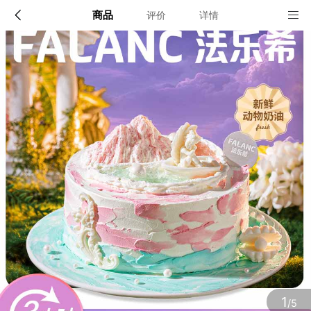
商品
评价
详情
配送说明
店铺信息
北京、上海、杭州、广州、深圳、成都
1、品牌类别
FALANCCAKE蛋糕
确定
2、店铺地址
广东省深圳市龙岗区坂田街道大发埔社区大发路27号龙璧工业区15
栋一层
3、营业执照
1
/5