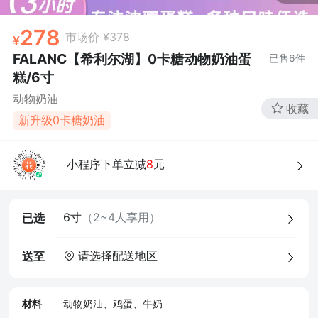
278
市场价
¥378
FALANC【希利尔湖】0卡糖动物奶油蛋
已售
6
件
糕/6寸
动物奶油
收藏
新升级0卡糖奶油
4、食品经营许可证
小程序下单立减
8
元
6寸
（2~4人享用）
已选
请选择配送地区
送至
材料
动物奶油、鸡蛋、牛奶