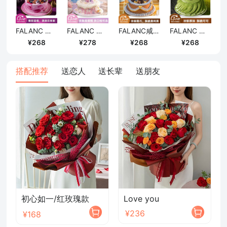
确定
FALANC 四重莓果·熔岩黑巧蓝莓蛋糕/6寸
FALANC 双鱼座·粉霞星海奶油蛋糕/6寸
FALANC咸可可·生巧奥利奥蛋糕/6寸
FALANC 厚抹茶·黑巧奥利奥蛋糕/6寸
268
278
268
268
搭配推荐
送恋人
送长辈
送朋友
初心如一/红玫瑰款
Love you
¥236
¥168