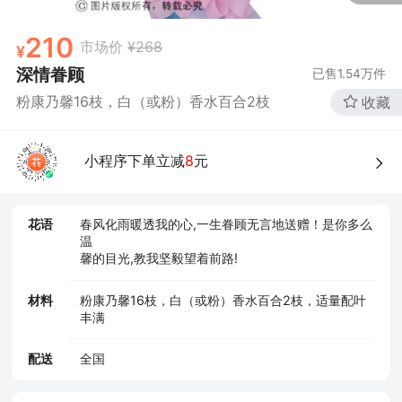
210
市场价
¥268
深情眷顾
已售
1.54万
件
粉康乃馨16枝，白（或粉）香水百合2枝
收藏
小程序下单立减
8
元
花语
春风化雨暖透我的心,一生眷顾无言地送赠！是你多么
温
馨的目光,教我坚毅望着前路!
材料
粉康乃馨16枝，白（或粉）香水百合2枝，适量配叶
丰满
配送
全国