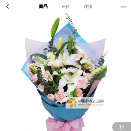
商品
评价
详情
配送说明
店铺信息
全国
该地区暂无配送门店
确定
确定
1
/1