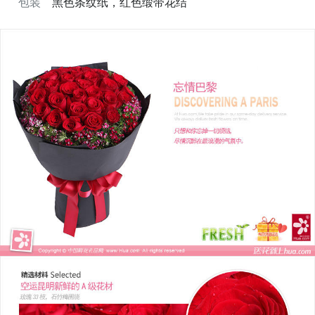
包装
黑色条纹纸，红色缎带花结