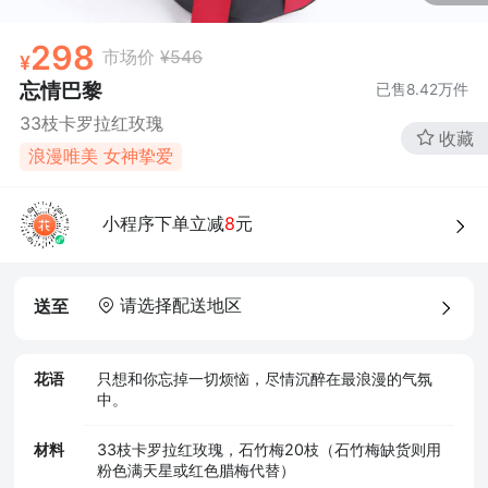
298
市场价
¥546
忘情巴黎
已售
8.42万
件
33枝卡罗拉红玫瑰
收藏
浪漫唯美 女神挚爱
小程序下单立减
8
元
请选择配送地区
送至
花语
只想和你忘掉一切烦恼，尽情沉醉在最浪漫的气氛
中。
材料
33枝卡罗拉红玫瑰，石竹梅20枝（石竹梅缺货则用
粉色满天星或红色腊梅代替）