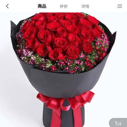
商品
评价
详情
配送说明
店铺信息
全国
该地区暂无配送门店
确定
确定
1
/4