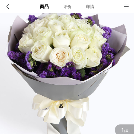
商品
评价
详情
配送说明
店铺信息
全国
该地区暂无配送门店
确定
确定
1
/4