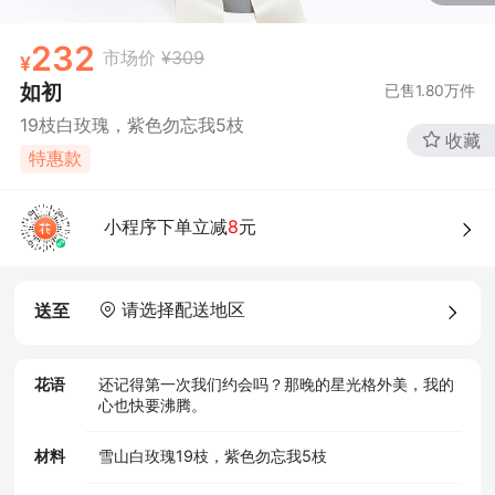
232
市场价
¥309
如初
已售
1.80万
件
19枝白玫瑰，紫色勿忘我5枝
收藏
特惠款
小程序下单立减
8
元
请选择配送地区
送至
花语
还记得第一次我们约会吗？那晚的星光格外美，我的
心也快要沸腾。
材料
雪山白玫瑰19枝，紫色勿忘我5枝