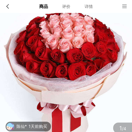
商品
评价
详情
配送说明
店铺信息
全国
该地区暂无配送门店
确定
确定
陈仙*
1天前购买
1
/4