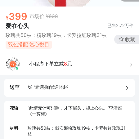
399
市场价
¥628
爱在心头
已售
2.72万
件
玫瑰共50枝：粉玫瑰19枝，卡罗拉红玫瑰31枝
收藏
双色搭配 赏心悦目
小程序下单立减
8
元
请选择配送地区
送至
花语
“此情无计可消除，才下眉头，却上心头。”李清照
《一剪梅》
材料
玫瑰共50枝：戴安娜粉玫瑰19枝，卡罗拉红玫瑰31
枝