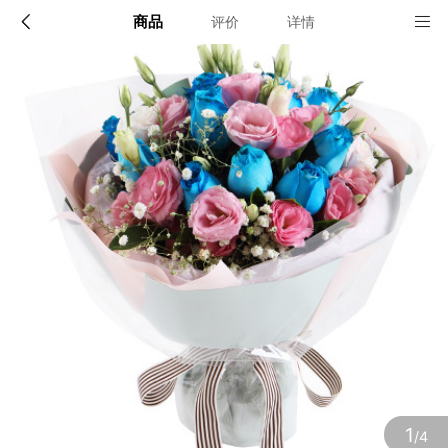
商品
评价
详情
配送说明
店铺信息
全国
该地区暂无配送门店
确定
确定
1
/4