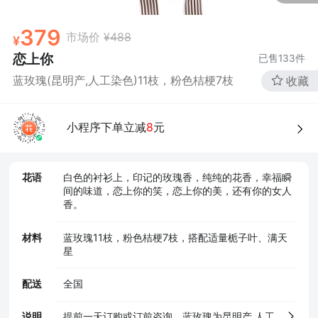
379
市场价
¥488
恋上你
已售
133
件
蓝玫瑰(昆明产,人工染色)11枝，粉色桔梗7枝
收藏
小程序下单立减
8
元
花语
白色的衬衫上，印记的玫瑰香，纯纯的花香，幸福瞬
间的味道，恋上你的笑，恋上你的美，还有你的女人
香。
材料
蓝玫瑰11枝，粉色桔梗7枝，搭配适量栀子叶、满天
星
配送
全国
说明
提前一天订购或订前咨询。蓝玫瑰为昆明产,人工