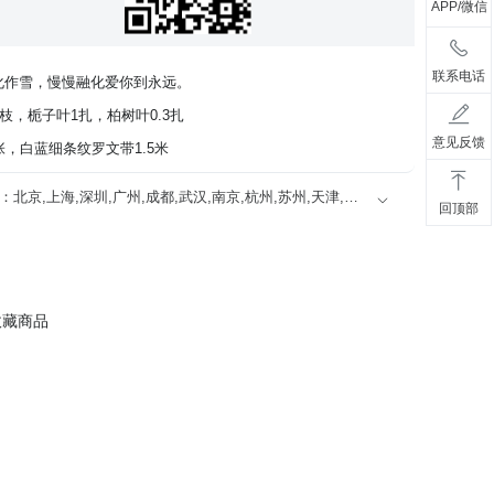
APP/微信
联系电话
化作雪，慢慢融化爱你到永远。
枝，栀子叶1扎，柏树叶0.3扎
意见反馈
，白蓝细条纹罗文带1.5米
限送100多个主要城市的市区及近郊：北京,上海,深圳,广州,成都,武汉,南京,杭州,苏州,天津,西安,长沙,东莞,厦门,佛山,沈阳,合肥,重庆,大连,郑州,青岛,太原,无锡,石家庄,济南,宁波,哈尔滨,乌鲁木齐,贵阳,昆明,福州,长春,南昌,兰州,珠海,南宁,中山,常州,金华,邯郸,泉州,海口,嘉兴,南通,呼和浩特,廊坊,唐山,温州,徐州,绵阳,烟台,襄阳,保定,潍坊,镇江,衡阳,包头,赣州,扬州,清远,荆州,莆田,汉中,洛阳,湛江,九江,鞍山,大庆,秦皇岛,张家口,桂林,吉林,淄博,蚌埠,柳州,遵义,邢台,宜春,漳州,三亚,宜宾,东营,临沂,德州,开封,大同,龙岩,齐齐哈尔,连云港,新乡,黄冈,焦作,十堰,驻马店,信阳,牡丹江,黄石,宝鸡,丹东,阜阳,北海,聊城,锦州,许昌,内江,萍乡,安庆,承德,商丘,盘锦,乐山,沧州,河源,营口,平顶山,临汾,韶关,日照,新余,晋城,松原,淮北,淮南,晋中,潮州,滨州,自贡,六安,株州,濮阳,常熟,晋江,顺德,江阴,吴江,昆山,义乌,惠阳,银川,温江,燕郊,新都,涿州,南沙,宜兴,即墨,海安县,都江堰,增城,仙桃,菏泽
回顶部
收藏商品