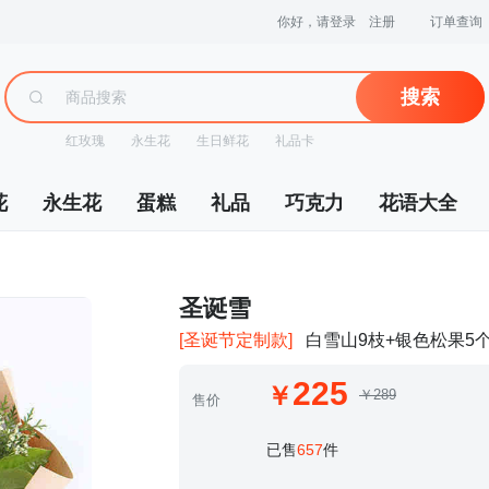
你好，请登录
注册
订单查询
搜索
红玫瑰
永生花
生日鲜花
礼品卡
花
永生花
蛋糕
礼品
巧克力
花语大全
 圣诞雪
[圣诞节定制款]
白雪山9枝+银色松果5
225
￥289
售价
 已售
657
件