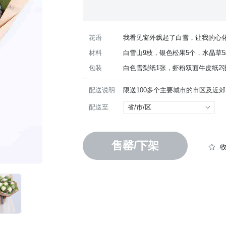
花语
我看见窗外飘起了白雪，让我的心
材料
白雪山9枝，银色松果5个，水晶草5
包装
白色雪梨纸1张，虾粉双面牛皮纸2张
配送说明
配送至
省/市/区
售罄/下架