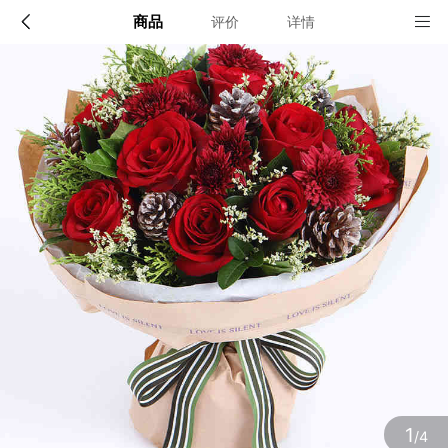
商品
评价
详情
配送说明
店铺信息
限送100多个主要城市的市区及近郊：北京,上海,深圳,广
州,成都,武汉,南京,杭州,苏州,天津,西安,长沙,东莞,厦门,
佛山,沈阳,合肥,重庆,大连,郑州,青岛,太原,无锡,石家庄,济
该地区暂无配送门店
南,宁波,哈尔滨,乌鲁木齐,贵阳,昆明,福州,长春,南昌,兰州,
珠海,南宁,中山,常州,金华,邯郸,泉州,海口,嘉兴,南通,呼和
浩特,廊坊,唐山,温州,徐州,绵阳,烟台,襄阳,保定,潍坊,镇
江,衡阳,包头,赣州,扬州,清远,荆州,莆田,汉中,洛阳,湛江,
九江,鞍山,大庆,秦皇岛,张家口,桂林,吉林,淄博,蚌埠,柳州,
确定
遵义,邢台,宜春,漳州,三亚,宜宾,东营,临沂,德州,开封,大
同,龙岩,齐齐哈尔,连云港,新乡,黄冈,焦作,十堰,驻马店,信
阳,牡丹江,黄石,宝鸡,丹东,阜阳,北海,聊城,锦州,许昌,内
江,萍乡,安庆,承德,商丘,盘锦,乐山,沧州,河源,营口,平顶
山,临汾,韶关,日照,新余,晋城,松原,淮北,淮南,晋中,潮州,
滨州,自贡,六安,株州,濮阳,常熟,晋江,顺德,江阴,吴江,昆
山,义乌,惠阳,银川,温江,燕郊,新都,涿州,南沙,宜兴,即墨,
海安县,都江堰,增城,仙桃,菏泽
1
/4