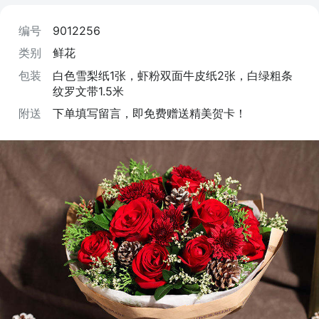
编号
9012256
类别
鲜花
包装
白色雪梨纸1张，虾粉双面牛皮纸2张，白绿粗条
纹罗文带1.5米
附送
下单填写留言，即免费赠送精美贺卡！