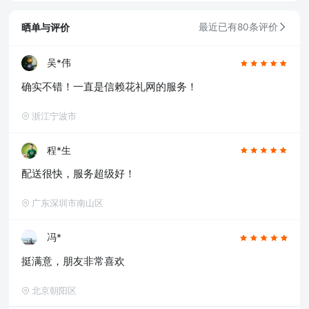
青岛,太原,无锡,石家庄,济南,宁波,哈尔滨,乌鲁木
齐,贵阳,昆明,福州,长春,南昌,兰州,珠海,南宁,中
晒单与评价
最近已有80条评价
山,常州,金华,邯郸,泉州,海口,嘉兴,南通,呼和浩
特,廊坊,唐山,温州,徐州,绵阳,烟台,襄阳,保定,潍
坊,镇江,衡阳,包头,赣州,扬州,清远,荆州,莆田,汉
吴*伟
中,洛阳,湛江,九江,鞍山,大庆,秦皇岛,张家口,桂
确实不错！一直是信赖花礼网的服务！
林,吉林,淄博,蚌埠,柳州,遵义,邢台,宜春,漳州,三
亚,宜宾,东营,临沂,德州,开封,大同,龙岩,齐齐哈
尔,连云港,新乡,黄冈,焦作,十堰,驻马店,信阳,牡丹
浙江宁波市
江,黄石,宝鸡,丹东,阜阳,北海,聊城,锦州,许昌,内
江,萍乡,安庆,承德,商丘,盘锦,乐山,沧州,河源,营
程*生
口,平顶山,临汾,韶关,日照,新余,晋城,松原,淮北,
淮南,晋中,潮州,滨州,自贡,六安,株州,濮阳,常熟,
配送很快，服务超级好！
晋江,顺德,江阴,吴江,昆山,义乌,惠阳,银川,温江,
燕郊,新都,涿州,南沙,宜兴,即墨,海安县,都江堰,增
广东深圳市南山区
城,仙桃,菏泽
冯*
挺满意，朋友非常喜欢
北京朝阳区