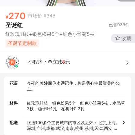
确定
270
市场价
¥348
圣诞红
已售
939
件
红玫瑰11枝+银色松果5个+红色小雏菊5枝
收藏
圣诞节定制款
小程序下单立减
8
元
花语
今夜的美妙愿你永远记住，你是我心中最甜美的公
主。
材料
红玫瑰11枝，银色松果5个，红色小雏菊5枝，水晶草
3枝，栀子叶1扎，柏树叶0.3扎
配送
限送100多个主要城市的市区及近郊：北京,上海,
深圳,广州,成都,武汉,南京,杭州,苏州,天津,西安,
长沙,东莞,厦门,佛山,沈阳,合肥,重庆,大连,郑州,