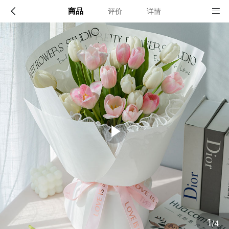
商品
评价
详情
配送说明
店铺信息
全国
该地区暂无配送门店
确定
确定
1
/4