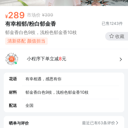
289
市场价
¥399
有幸相郁/粉白郁金香
已售
1243
件
郁金香白色9枝，浅粉色郁金香10枝
收藏
清新搭配 颜值担当
小程序下单立减
8
元
花语
有幸相遇，感恩有你
材料
郁金香白色9枝，浅粉色郁金香10枝
配送
全国
晒单与评价
最近已有63条评价