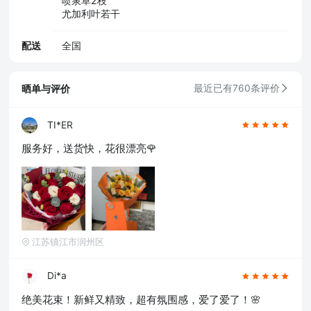
喷泉草2枝
尤加利叶若干
配送
全国
晒单与评价
最近已有760条评价
TI*ER
服务好，送货快，花很漂亮🌹
江苏镇江市润州区
Di*a
绝美花束！新鲜又精致，超有氛围感，爱了爱了！🌸