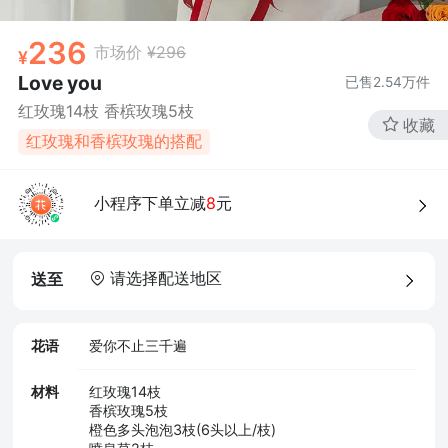
236
市场价
¥296
Love you
已售
2.54万
件
红玫瑰14枝 香槟玫瑰5枝
收藏
红玫瑰和香槟玫瑰的搭配
小程序下单立减
8
元
请选择配送地区
送至
花语
爱你不止三千遍
材料
红玫瑰14枝
香槟玫瑰5枝
橙色多头泡泡3枝(6头以上/枝)