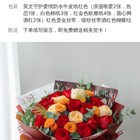
包装
英文守护爱情防水牛皮纸红色（浪漫唯爱2张，热
恋1张，白色棉纸3张，红金色欧雅纸4张，圆心网
酒红2张）红色烫金丝带，缎纱丝带酒红色蝴蝶结
附送
下单填写留言，即免费赠送精美贺卡！