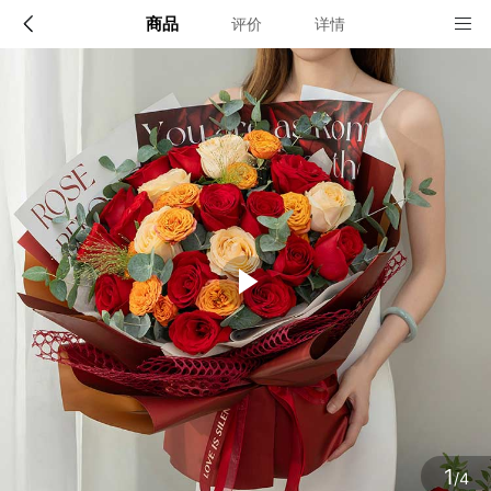
商品
评价
详情
配送说明
店铺信息
全国
该地区暂无配送门店
确定
确定
1
/4