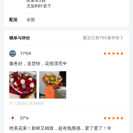
喷泉草2枝
尤加利叶若干
配送
全国
晒单与评价
最近已有760条评价
TI*ER
服务好，送货快，花很漂亮🌹
江苏镇江市润州区
Di*a
绝美花束！新鲜又精致，超有氛围感，爱了爱了！🌸