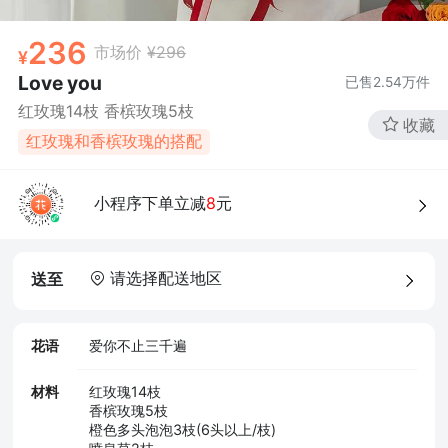
236
市场价
¥296
Love you
已售
2.54万
件
红玫瑰14枝 香槟玫瑰5枝
收藏
红玫瑰和香槟玫瑰的搭配
小程序下单立减
8
元
请选择配送地区
送至
花语
爱你不止三千遍
材料
红玫瑰14枝
香槟玫瑰5枝
橙色多头泡泡3枝(6头以上/枝)