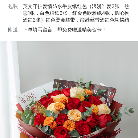
包装
英文守护爱情防水牛皮纸红色（浪漫唯爱2张，热
恋1张，白色棉纸3张，红金色欧雅纸4张，圆心网
酒红2张）红色烫金丝带，缎纱丝带酒红色蝴蝶结
附送
下单填写留言，即免费赠送精美贺卡！