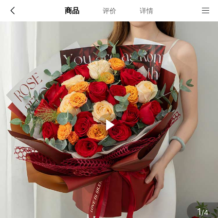
商品
评价
详情
配送说明
店铺信息
全国
该地区暂无配送门店
确定
确定
1
/4