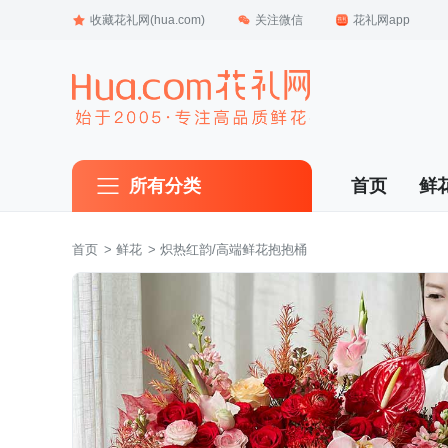
收藏花礼网(hua.com)
关注微信
花礼网app
所有分类
首页
鲜
首页
 >
鲜花
 > 炽热红韵/高端鲜花抱抱桶