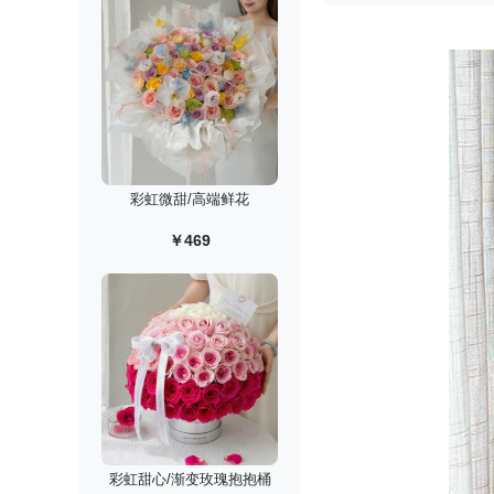
彩虹微甜/高端鲜花
￥469
彩虹甜心/渐变玫瑰抱抱桶