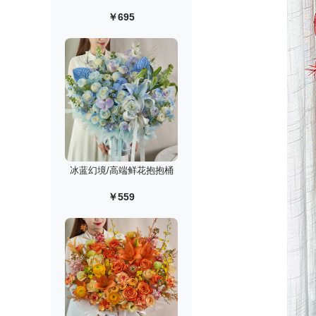
￥695
冰蓝幻境/高端鲜花抱抱桶
￥559