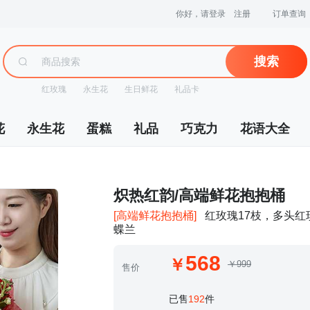
你好，请登录
注册
订单查询
搜索
红玫瑰
永生花
生日鲜花
礼品卡
花
永生花
蛋糕
礼品
巧克力
花语大全
 炽热红韵/高端鲜花抱抱桶
[高端鲜花抱抱桶]
红玫瑰17枝，多头
蝶兰
568
￥999
售价
 已售
192
件