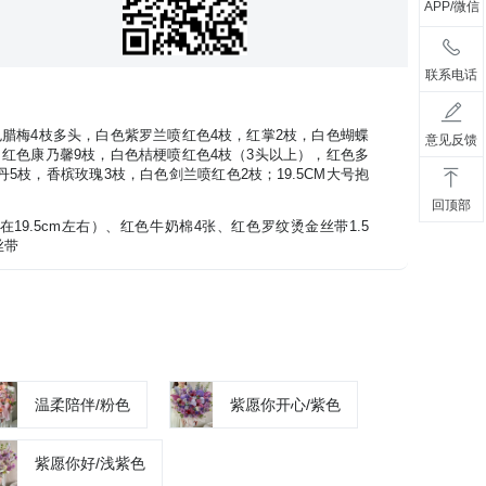
APP/微信
联系电话
色腊梅4枝多头，白色紫罗兰喷红色4枝，红掌2枝，白色蝴蝶
意见反馈
，红色康乃馨9枝，白色桔梗喷红色4枝（3头以上），红色多
5枝，香槟玫瑰3枝，白色剑兰喷红色2枝；19.5CM大号抱
回顶部
19.5cm左右）、红色牛奶棉4张、红色罗纹烫金丝带1.5
丝带
温柔陪伴/粉色
紫愿你开心/紫色
紫愿你好/浅紫色