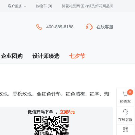
客户服务
 购物车
(0)
 鲜花礼品网:国内领先鲜花网品牌
400-889-8188
400-889-8188
在线客服
在线客服
企业团购
设计师臻选
七夕节
红玫瑰、香槟玫瑰、金红色针垫、红色腊梅、红掌、蝴
购物车
 微信扫码下单
，
立减8元
在线客服