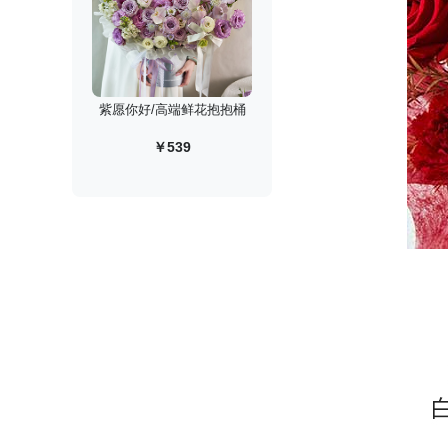
紫愿你好/高端鲜花抱抱桶
￥539