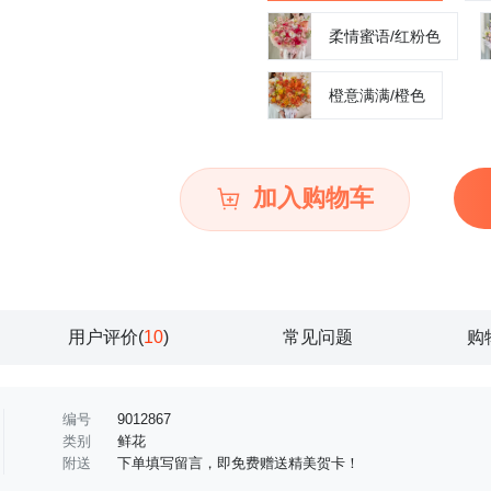
柔情蜜语/红粉色
橙意满满/橙色
加入购物车
用户评价(
10
)
常见问题
购
编号
9012867
类别
鲜花
附送
下单填写留言，即免费赠送精美贺卡！