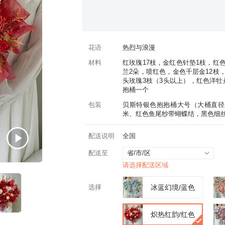
花语
热烈与浪漫
材料
红玫瑰17枝，金红色针垫1枝，红
兰2朵，喷红色，金色千层金12枝
头玫瑰3枝（3头以上），红色洋牡丹
抱桶一个
包装
 贝斯特银色抱抱桶大号（大桶直径在
米、红色鱼尾纱带蝴蝶结，黑色细
配送说明
全国
配送至
省/市/区
请选择配送区域
选择
冰蓝幻境/蓝色
炽热红韵/红色