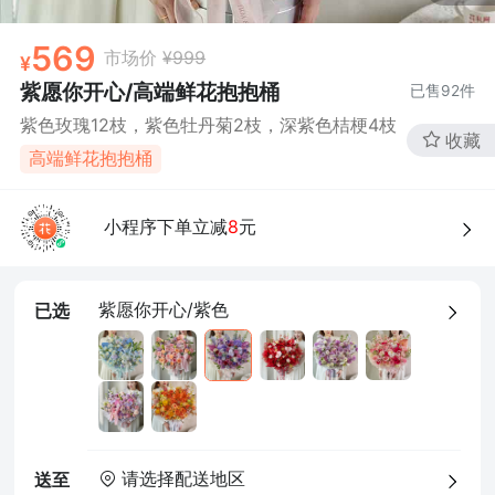
569
市场价
¥999
紫愿你开心/高端鲜花抱抱桶
已售
92
件
紫色玫瑰12枝，紫色牡丹菊2枝，深紫色桔梗4枝
收藏
高端鲜花抱抱桶
小程序下单立减
8
元
紫愿你开心/紫色
已选
请选择配送地区
送至