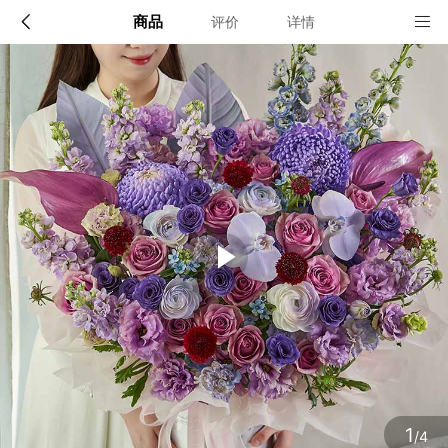
商品
评价
详情
配送说明
店铺信息
全国
该地区暂无配送门店
确定
确定
子米*
1天前购买
1
/4