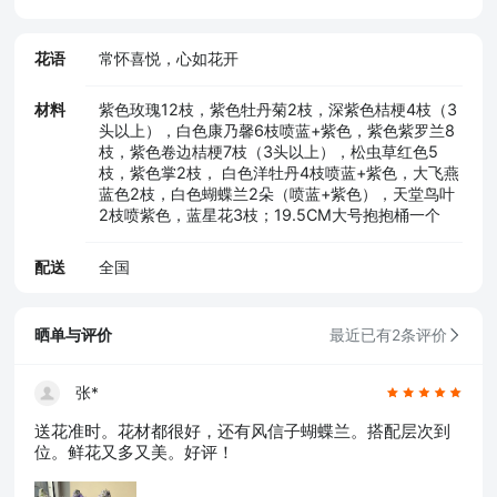
花语
常怀喜悦，心如花开
材料
紫色玫瑰12枝，紫色牡丹菊2枝，深紫色桔梗4枝（3
头以上），白色康乃馨6枝喷蓝+紫色，紫色紫罗兰8
枝，紫色卷边桔梗7枝（3头以上），松虫草红色5
枝，紫色掌2枝， 白色洋牡丹4枝喷蓝+紫色，大飞燕
蓝色2枝，白色蝴蝶兰2朵（喷蓝+紫色），天堂鸟叶
2枝喷紫色，蓝星花3枝；19.5CM大号抱抱桶一个
配送
全国
晒单与评价
最近已有2条评价
张*
送花准时。花材都很好，还有风信子蝴蝶兰。搭配层次到
位。鲜花又多又美。好评！