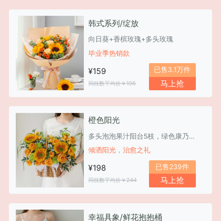
韩式系列/绽放
向日葵+香槟玫瑰+多头玫瑰
毕业季热销款
已售3.1万件
¥159
马上抢
同枝数平均价￥196
橙色阳光
多头泡泡果汁阳台5枝，绿色康乃馨8枝，绿心向日葵4枝
倾洒阳光，治愈之礼
已售239件
¥198
马上抢
同枝数平均价￥244
幸福具象/鲜花抱抱桶