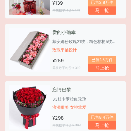
已售2.8万件
¥139
马上抢
同枝数平均价￥171
爱的小确幸
戴安娜粉玫瑰21枝，粉色桔梗5枝，石竹梅7枝
玫瑰平铺设计
已售1.5万件
¥259
马上抢
同枝数平均价￥319
忘情巴黎
33枝卡罗拉红玫瑰
浪漫唯美 女神挚爱
已售8.4万件
¥298
马上抢
同枝数平均价￥367