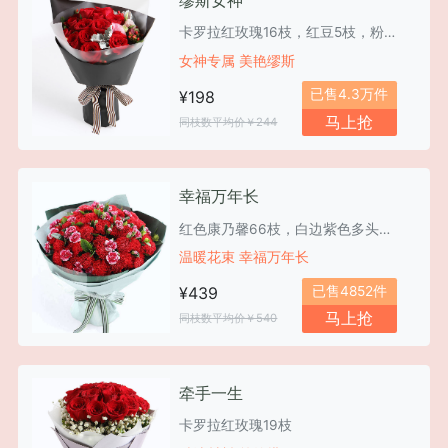
卡罗拉红玫瑰16枝，红豆5枝，粉色桔梗1枝，银叶菊2枝
女神专属 美艳缪斯
已售4.3万件
¥198
马上抢
同枝数平均价￥244
幸福万年长
红色康乃馨66枝，白边紫色多头康乃馨15枝，栀子叶2扎
温暖花束 幸福万年长
已售4852件
¥439
马上抢
同枝数平均价￥540
牵手一生
卡罗拉红玫瑰19枝