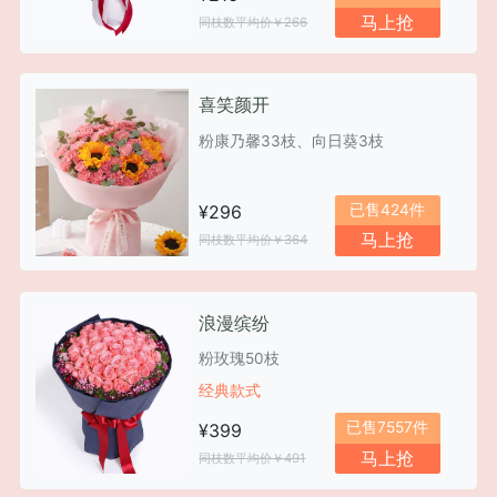
马上抢
同枝数平均价￥266
喜笑颜开
粉康乃馨33枝、向日葵3枝
已售424件
¥296
马上抢
同枝数平均价￥364
浪漫缤纷
粉玫瑰50枝
经典款式
已售7557件
¥399
马上抢
同枝数平均价￥491