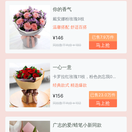
你的香气
戴安娜粉玫瑰9枝
温馨搭配 舒适百搭
已售7.9万件
¥146
马上抢
同枝数平均价￥180
一心一意
卡罗拉红玫瑰11枝，粉色勿忘我0.3扎
经典款式 精选爆款
已售23.0万件
¥156
马上抢
同枝数平均价￥192
广志的爱/蜡笔小新同款