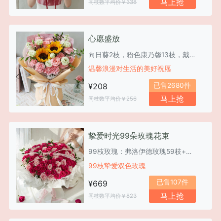
马上抢
同枝数平均价￥338
心愿盛放
向日葵2枝，粉色康乃馨13枝，戴安娜粉玫瑰2枝，紫罗兰，桔梗
温馨浪漫对生活的美好祝愿
已售2680件
¥208
马上抢
同枝数平均价￥256
挚爱时光99朵玫瑰花束
99枝玫瑰：弗洛伊德玫瑰59枝+粉色荔枝玫瑰40枝，搭配苏菲宝贝多头玫瑰4枝
99枝挚爱双色玫瑰
已售107件
¥669
马上抢
同枝数平均价￥823