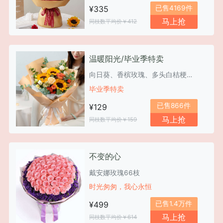
已售4169件
¥335
马上抢
同枝数平均价￥412
温暖阳光/毕业季特卖
向日葵、香槟玫瑰、多头白桔梗、橙色多头玫瑰、洋甘菊、尤加利叶
毕业季特卖
已售866件
¥129
马上抢
同枝数平均价￥159
不变的心
戴安娜玫瑰66枝
时光匆匆，我心永恒
已售1.4万件
¥499
马上抢
同枝数平均价￥614