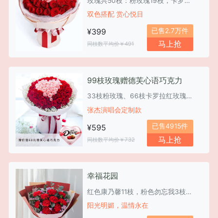
玫瑰共50枝：粉玫瑰19枝，卡罗拉红玫瑰31枝
双色搭配 赏心悦目
已售2.7万件
¥399
马上抢
同枝数平均价￥491
99枝玫瑰赠德芙心语巧克力
33枝粉玫瑰、66枝卡罗拉红玫瑰、10枝满天星
张杰演唱会定制款
已售4915件
¥595
马上抢
同枝数平均价￥732
幸福花园
红色康乃馨11枝，粉色勿忘我3枝、尤加利10枝
阳光明媚，温情永在