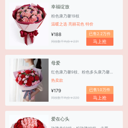
幸福绽放
粉色康乃馨19枝
温暖之选 亮丽花色 特价
已售2.2万件
¥188
马上抢
同枝数平均价￥231
母爱
红色康乃馨9枝、粉色多头康乃馨10枝
热卖款
已售1.0万件
¥179
马上抢
同枝数平均价￥220
爱在心头