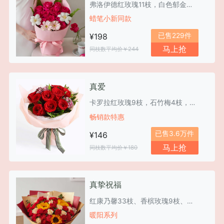
弗洛伊德红玫瑰11枝，白色郁金香2枝，粉色弗朗2枝，山苏叶4枝
蜡笔小新同款
已售229件
¥198
马上抢
同枝数平均价￥244
真爱
卡罗拉红玫瑰9枝，石竹梅4枝，栀子叶0.5扎
畅销款特惠
已售3.6万件
¥146
马上抢
同枝数平均价￥180
真挚祝福
红康乃馨33枝、香槟玫瑰9枝、向日葵3枝
暖阳系列