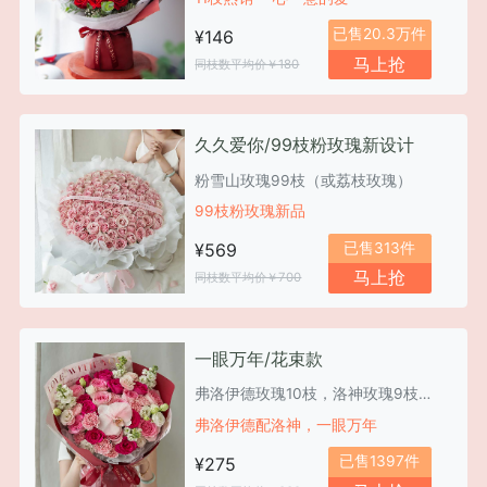
已售20.3万件
¥146
马上抢
同枝数平均价￥180
久久爱你/99枝粉玫瑰新设计
粉雪山玫瑰99枝（或荔枝玫瑰）
99枝粉玫瑰新品
已售313件
¥569
马上抢
同枝数平均价￥700
一眼万年/花束款
弗洛伊德玫瑰10枝，洛神玫瑰9枝，蝴蝶兰/康乃馨/紫罗兰/桔梗等搭配
弗洛伊德配洛神，一眼万年
已售1397件
¥275