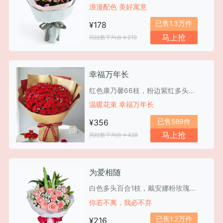
浪漫配色 美好寓意
已售1.3万件
¥178
马上抢
同枝数平均价￥219
幸福万年长
红色康乃馨66枝，粉边紫红多头康乃馨6枝
温暖花束 幸福万年长
已售589件
¥356
马上抢
同枝数平均价￥438
为爱相随
白色多头百合1枝，戴安娜粉玫瑰11枝
你若不离，我必不弃
已售1.2万件
¥216