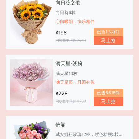
向日葵之歌
向日葵6枝
心向暖阳，快乐相伴
已售1.3万件
¥198
马上抢
同枝数平均价￥244
满天星-浅粉
满天星10枝
满天星辰，只因有你
已售6615件
¥228
马上抢
同枝数平均价￥280
依靠
戴安娜粉玫瑰12枝，紫色桔梗5枝，粉色勿忘我3枝