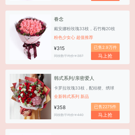
眷念
戴安娜粉玫瑰33枝，石竹梅20枝
粉色少女心 超值推荐
已售2.9万件
¥315
马上抢
同枝数平均价￥387
韩式系列/亲密爱人
卡罗拉玫瑰33枝，配桔梗、绣球
全新韩式系列 新品
已售2275件
¥358
马上抢
同枝数平均价￥440