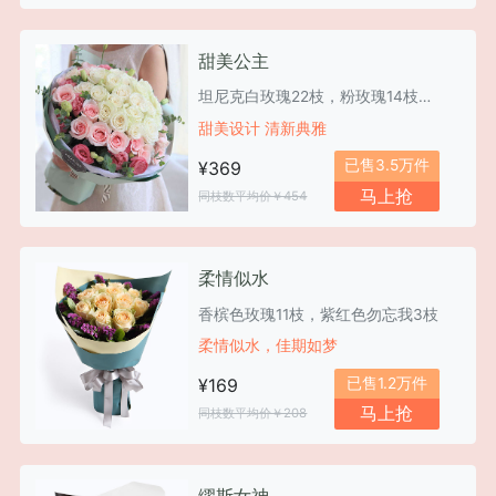
甜美公主
坦尼克白玫瑰22枝，粉玫瑰14枝，粉色桔梗5枝
甜美设计 清新典雅
已售3.5万件
¥369
马上抢
同枝数平均价￥454
柔情似水
香槟色玫瑰11枝，紫红色勿忘我3枝
柔情似水，佳期如梦
已售1.2万件
¥169
马上抢
同枝数平均价￥208
缪斯女神