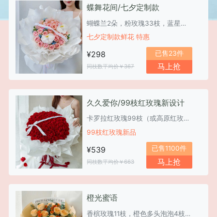
蝶舞花间/七夕定制款
蝴蝶兰2朵，粉玫瑰33枝，蓝星花7枝
七夕定制款鲜花 特惠
已售23件
¥298
马上抢
同枝数平均价￥367
久久爱你/99枝红玫瑰新设计
卡罗拉红玫瑰99枝（或高原红玫瑰）
99枝红玫瑰新品
已售1100件
¥539
马上抢
同枝数平均价￥663
橙光蜜语
香槟玫瑰11枝，橙色多头泡泡4枝，尤加利叶18枝