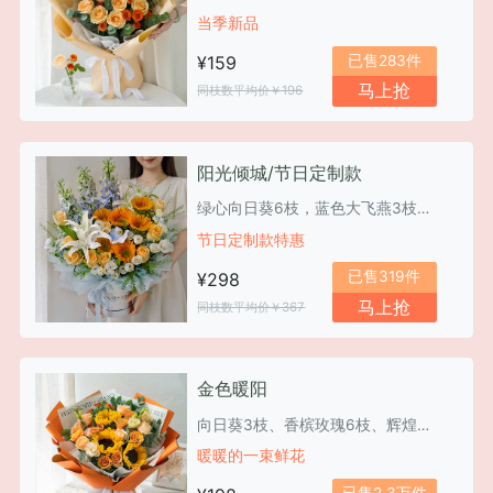
当季新品
已售283件
¥159
马上抢
同枝数平均价￥196
阳光倾城/节日定制款
绿心向日葵6枝，蓝色大飞燕3枝，白色香水百合2枝
节日定制款特惠
已售319件
¥298
马上抢
同枝数平均价￥367
金色暖阳
向日葵3枝、香槟玫瑰6枝、辉煌玫瑰5枝
暖暖的一束鲜花
已售2.3万件