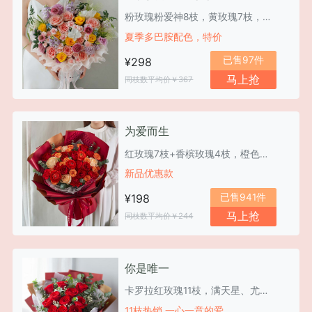
粉玫瑰粉爱神8枝，黄玫瑰7枝，紫色紫罗兰6枝
夏季多巴胺配色，特价
已售97件
¥298
马上抢
同枝数平均价￥367
为爱而生
红玫瑰7枝+香槟玫瑰4枝，橙色多头玫瑰3枝
新品优惠款
已售941件
¥198
马上抢
同枝数平均价￥244
你是唯一
卡罗拉红玫瑰11枝，满天星、尤加利
11枝热销 一心一意的爱