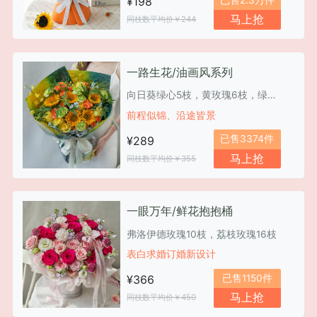
¥198
马上抢
同枝数平均价￥244
一路生花/油画风系列
向日葵绿心5枝，黄玫瑰6枝，绿康乃馨6枝
前程似锦、沿途皆景
已售3374件
¥289
马上抢
同枝数平均价￥355
一眼万年/鲜花抱抱桶
弗洛伊德玫瑰10枝，荔枝玫瑰16枝
表白求婚订婚新设计
已售1150件
¥366
马上抢
同枝数平均价￥450