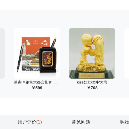
款
 派克IM钢笔大都会礼盒+旋转笔筒四君子组合套装
 kiss娃娃摆件/大号
599
708
用户评价(
1
)
常见问题
购