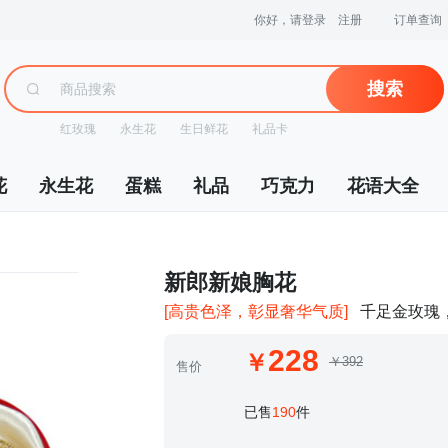
你好，请登录
注册
订单查询
搜索
红玫瑰
永生花
生日鲜花
礼品卡
花
永生花
蛋糕
礼品
巧克力
花语大全
 新郎新娘胸花
[高贵色泽，彰显奢华气质]
千足金玫瑰
228
￥392
售价
 已售
190
件