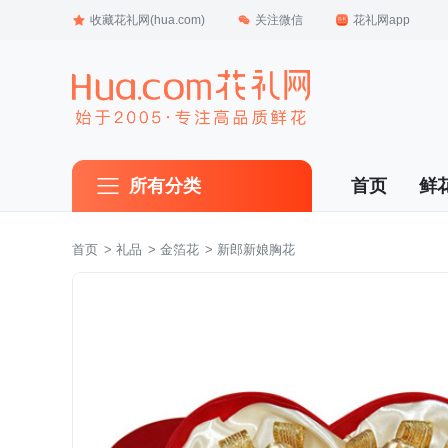
收藏花礼网(hua.com)
关注微信
花礼网app
所有分类
首页
鲜
首页
 >
礼品
 >
金箔花
 > 新郎新娘胸花