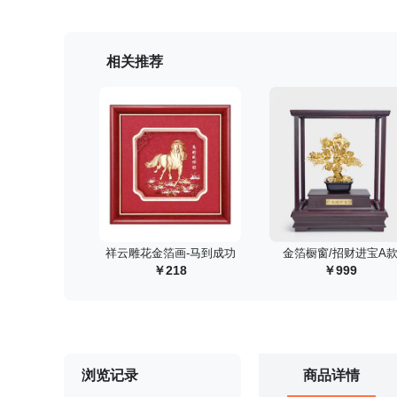
相关推荐
 祥云雕花金箔画-马到成功
 金箔橱窗/招财进宝A
218
999
浏览记录
商品详情