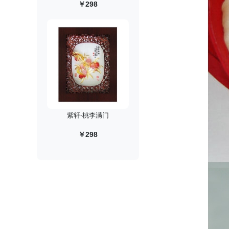
￥298
紫轩-桃李满门
￥298