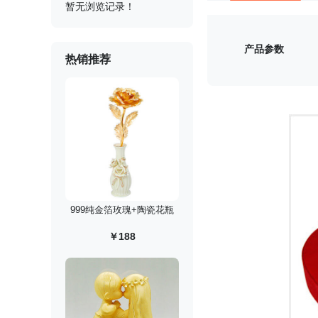
暂无浏览记录！
产品参数
热销推荐
999纯金箔玫瑰+陶瓷花瓶
￥188