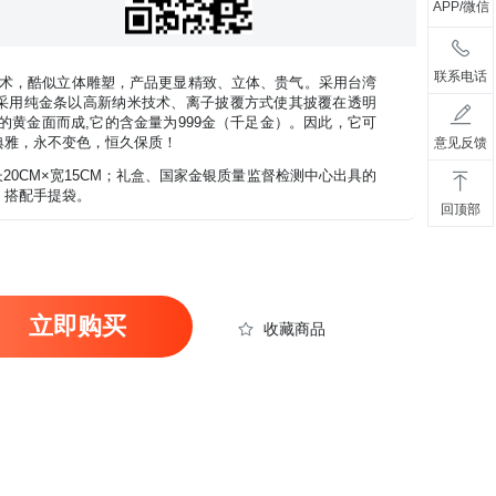
APP/微信
联系电话
技术，酷似立体雕塑，产品更显精致、立体、贵气。采用台湾
采用纯金条以高新纳米技术、离子披覆方式使其披覆在透明
薄的黄金面而成,它的含金量为999金（千足金）。因此，它可
典雅，永不变色，恒久保质！
意见反馈
长20CM×宽15CM；礼盒、国家金银质量监督检测中心出具的
、搭配手提袋。
回顶部
立即购买
收藏商品