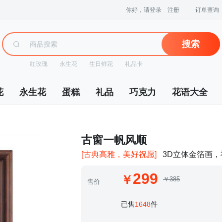
你好，请登录
注册
订单查询
搜索
红玫瑰
永生花
生日鲜花
礼品卡
花
永生花
蛋糕
礼品
巧克力
花语大全
 古窗一帆风顺
[古典高雅，美好祝愿]
3D立体金箔画
299
￥385
售价
 已售
1648
件