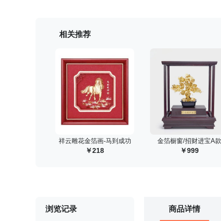
相关推荐
 祥云雕花金箔画-马到成功
 金箔橱窗/招财进宝A
218
999
浏览记录
商品详情