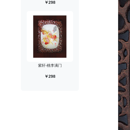
￥298
紫轩-桃李满门
￥298