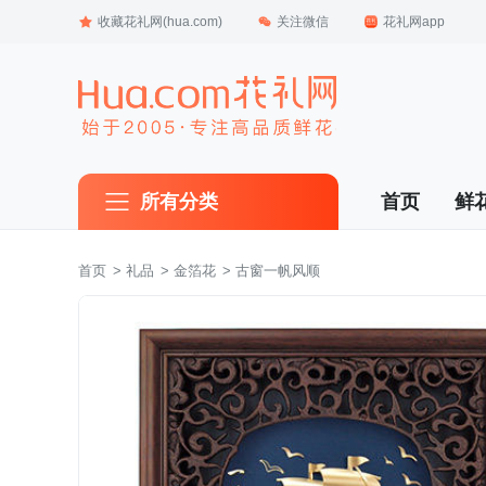
收藏花礼网(hua.com)
关注微信
花礼网app
所有分类
首页
鲜
首页
 >
礼品
 >
金箔花
 > 古窗一帆风顺