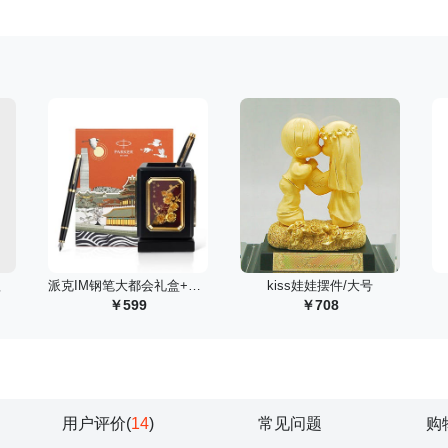
款
 派克IM钢笔大都会礼盒+旋转笔筒四君子组合套装
 kiss娃娃摆件/大号
599
708
用户评价(
14
)
常见问题
购