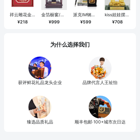
祥云雕花金箔画-马到成功
金箔橱窗/招财进宝A款
派克IM钢笔大都会礼盒+旋转笔筒四君子组合套装
kiss娃娃摆件/大号
218
999
599
708
为什么选择我们
获评鲜花礼品龙头企业
品牌代言人王祉怡
臻选品质礼品
顺丰包邮·100+城市次日达