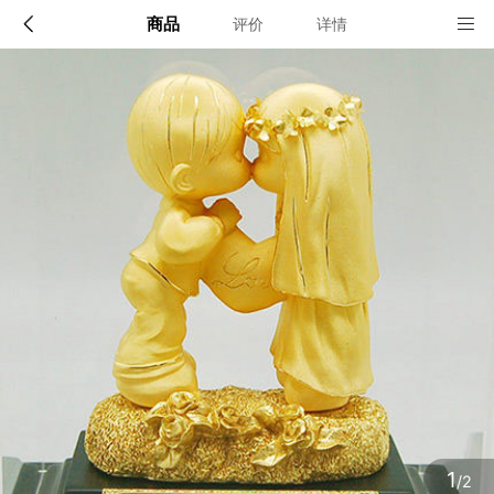
商品
评价
详情
配送说明
店铺信息
顺丰深圳发货, 全国可达, 包邮!
该地区暂无配送门店
确定
确定
1
/2