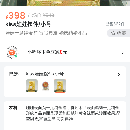
398
市场价
¥548
kiss娃娃摆件/小号
已售
562
件
娃娃千足纯金箔 富贵典雅 婚庆结婚礼品
收藏
小程序下单立减
8
元
kiss娃娃摆件/小号
已选
材料
娃娃表面为千足纯金箔，将艺术品表面精铸千足纯金,
形成产品表面呈现柔和细腻的黄金绒面或沙面效果,晶
莹剔透,富丽堂皇,高贵典雅！