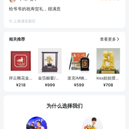
给爷爷的祝寿贺礼，很满意
上海浦东新区
相关推荐
查看更多
祥云雕花金箔画-马到成功
金箔橱窗/招财进宝A款
派克IM钢笔大都会礼盒+旋转笔筒四君子组合套装
kiss娃娃摆件/大号
218
999
599
708
为什么选择我们