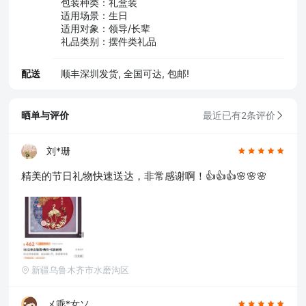
包装种类：礼盒装
适用场景：生日
适用对象：领导/长辈
礼品类别：摆件类礼品
配送
顺丰深圳发货, 全国可达, 包邮!
晒单与评价
最近已有2条评价
刘*珊
精美的节日礼物快速送达，非常感谢啊！👍👍👍🌸🌸🌸
新疆乌鲁木齐市水磨沟区
メ乖*女ソ