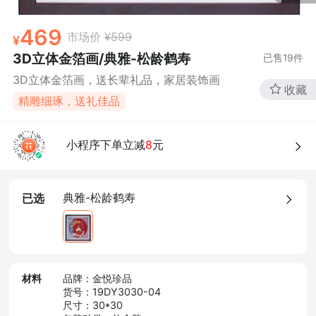
469
市场价
¥599
3D立体金箔画/典雅-松龄鹤寿
已售
19
件
3D立体金箔画，送长辈礼品，家居装饰画
收藏
精雕细琢，送礼佳品
小程序下单立减
8
元
典雅-松龄鹤寿
已选
材料
品牌：金悦珍品
货号：19DY3030-04
尺寸：30*30