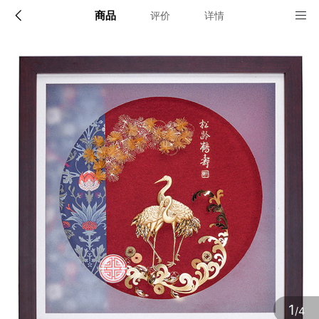
商品
评价
详情
配送说明
店铺信息
顺丰深圳发货, 全国可达, 包邮!
该地区暂无配送门店
确定
确定
1
/4