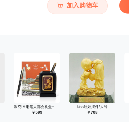
加入购物车
款
 派克IM钢笔大都会礼盒+旋转笔筒四君子组合套装
 kiss娃娃摆件/大号
599
708