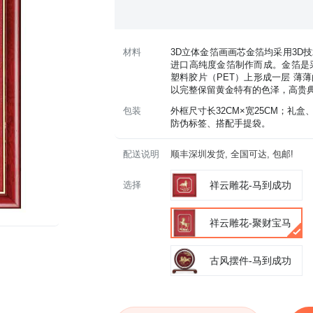
材料
3D立体金箔画画芯金箔均采用3D
进口高纯度金箔制作而成。金箔是
塑料胶片（PET）上形成一层 薄
以完整保留黄金特有的色泽，高贵
包装
外框尺寸长32CM×宽25CM；
防伪标签、搭配手提袋。
配送说明
顺丰深圳发货, 全国可达, 包邮!
选择
祥云雕花-马到成功
祥云雕花-聚财宝马
古风摆件-马到成功