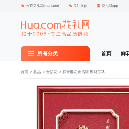
收藏花礼网(hua.com)
关注微信
花礼网app
所有分类
首页
鲜
首页
 >
礼品
 >
金箔花
 > 祥云雕花金箔画-聚财宝马