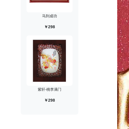
马到成功
￥298
紫轩-桃李满门
￥298