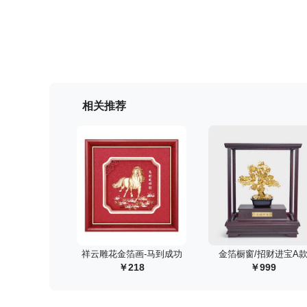
相关推荐
 祥云雕花金箔画-马到成功
 金箔橱窗/招财进宝A
218
999