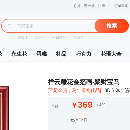
你好，请登录
注册
订单查询
搜索
红玫瑰
永生花
生日鲜花
礼品卡
花
永生花
蛋糕
礼品
巧克力
花语大全
 祥云雕花金箔画-聚财宝马
[千足金箔，马年送礼佳品]
3D立体金
369
￥499
售价
 已售
13
件