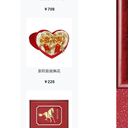
￥708
新郎新娘胸花
￥228