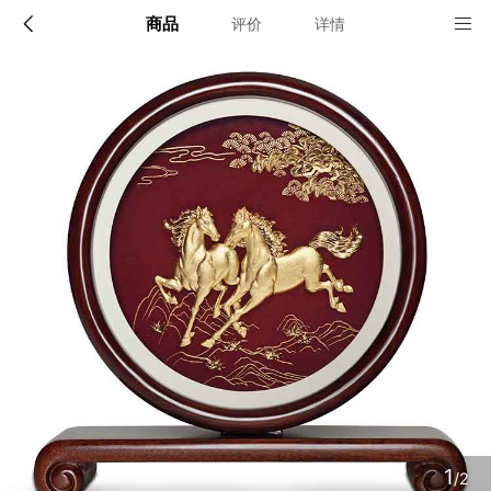
商品
评价
详情
配送说明
店铺信息
顺丰深圳发货, 全国可达, 包邮!
该地区暂无配送门店
确定
确定
1
/2