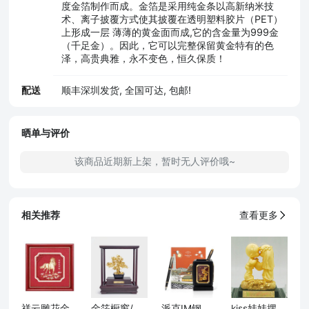
度金箔制作而成。金箔是采用纯金条以高新纳米技
术、离子披覆方式使其披覆在透明塑料胶片（PET）
上形成一层 薄薄的黄金面而成,它的含金量为999金
（千足金）。因此，它可以完整保留黄金特有的色
泽，高贵典雅，永不变色，恒久保质！
配送
顺丰深圳发货, 全国可达, 包邮!
晒单与评价
该商品近期新上架，暂时无人评价哦~
相关推荐
查看更多
祥云雕花金箔画-马到成功
金箔橱窗/招财进宝A款
派克IM钢笔大都会礼盒+旋转笔筒四君子组合套装
kiss娃娃摆件/大号