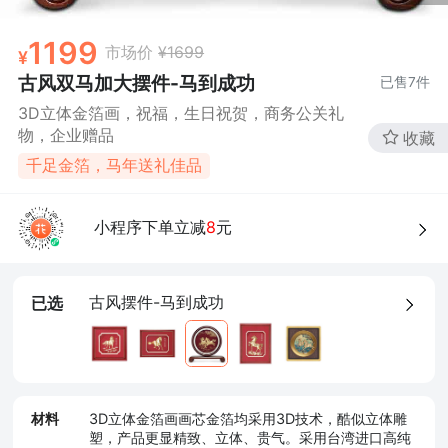
1199
市场价
¥1699
古风双马加大摆件-马到成功
已售
7
件
3D立体金箔画，祝福，生日祝贺，商务公关礼
物，企业赠品
收藏
千足金箔，马年送礼佳品
小程序下单立减
8
元
古风摆件-马到成功
已选
材料
3D立体金箔画画芯金箔均采用3D技术，酷似立体雕
塑，产品更显精致、立体、贵气。采用台湾进口高纯