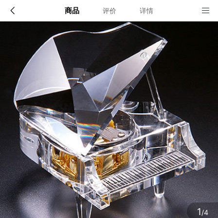
商品
评价
详情
配送说明
店铺信息
顺丰深圳发货, 全国可达, 包邮!
该地区暂无配送门店
确定
确定
1
/4