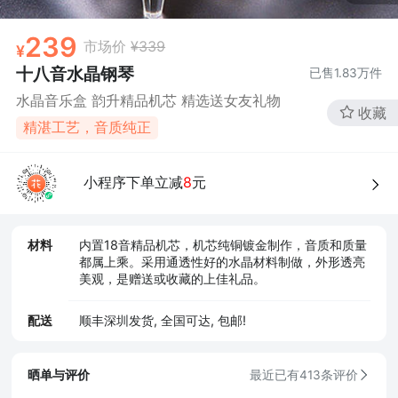
239
市场价
¥339
十八音水晶钢琴
已售
1.83万
件
水晶音乐盒 韵升精品机芯 精选送女友礼物
收藏
精湛工艺，音质纯正
小程序下单立减
8
元
材料
内置18音精品机芯，机芯纯铜镀金制作，音质和质量
都属上乘。采用通透性好的水晶材料制做，外形透亮
美观，是赠送或收藏的上佳礼品。
配送
顺丰深圳发货, 全国可达, 包邮!
晒单与评价
最近已有413条评价