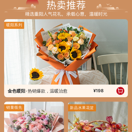
暖阳系列
198
金色暖阳
·
热销爆款，温暖治愈
销量领先
新品水果花篮