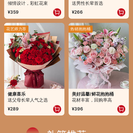
倾情设计，彩虹花束
送男性长辈首选
359
266
花艺师力荐
热销抱抱桶
健康喜乐
美好温馨/鲜花抱抱桶
送父母长辈人气之选
花材丰富，回购率高
289
396