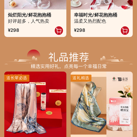
灿烂阳光/鲜花抱抱桶
幸福时光/鲜花抱抱桶
好评超多，人气热卖
温柔又热烈配色
298
298
送长辈必选
送礼精选