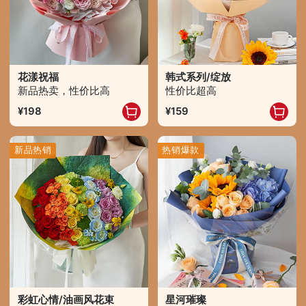
花漾祝福
韩式系列/绽放
新品热卖，性价比高
性价比超高
198
159
新品热销
热销爆款
彩虹心情/油画风花束
星河璀璨