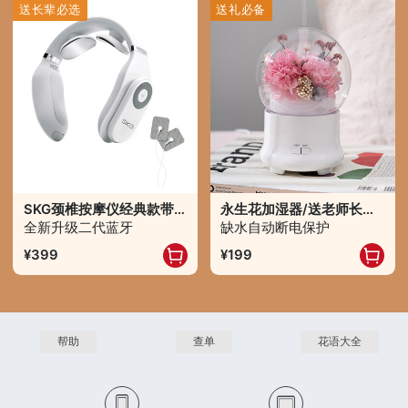
送长辈必选
送礼必备
SKG颈椎按摩仪经典款带蓝牙/白色
永生花加湿器/送老师长辈定制
全新升级二代蓝牙
缺水自动断电保护
399
199
帮助
查单
花语大全