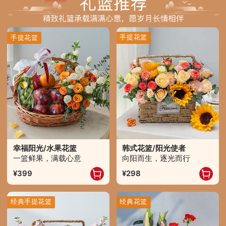
手提花篮
手提花篮
幸福阳光/水果花篮
韩式花篮/阳光使者
一篮鲜果，满载心意
向阳而生，逐光而行
399
298
经典手提花篮
经典花篮