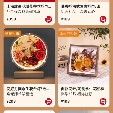
上海故事花城蓝蚕丝丝巾+保温杯礼盒
桑蚕丝法式复古丝巾/田园款+云南白药暖颈贴
丝巾保温杯高端礼盒
组合礼品，温暖贴心
399
169
畅销礼物
永生花相框
花好月圆永生花台灯/送长辈老师定制款
向阳花开/定制永生花相框
送老师长辈精选
温暖和煦 相得益彰
298
198