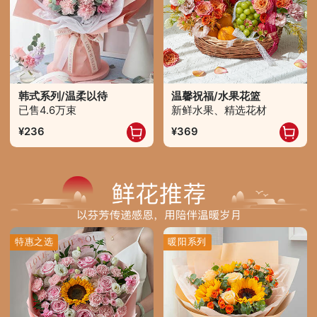
韩式系列/温柔以待
温馨祝福/水果花篮
已售4.6万束
新鲜水果、精选花材
236
369
特惠之选
暖阳系列