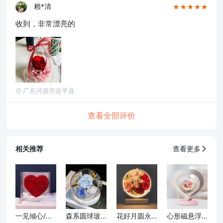
赖*清
收到，非常漂亮的
广东河源市连平县
查看全部评价
相关推荐
查看更多
一见倾心/镜面爱心永生花礼盒-挚爱红
森系圆球玻璃罩带灯款摆件/蓝色
花好月圆永生花台灯/送长辈老师定制款
心形磁悬浮永生花夜灯/带音箱款