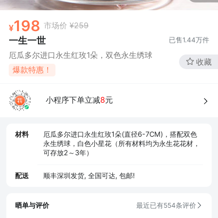
198
市场价
¥259
一生一世
已售
1.44万
件
厄瓜多尔进口永生红玫1朵，双色永生绣球
收藏
爆款特惠！
小程序下单立减
8
元
材料
厄瓜多尔进口永生红玫1朵(直径6-7CM)，搭配双色
永生绣球，白色小星花（所有材料均为永生花花材，
可存放2～3年）
配送
顺丰深圳发货, 全国可达, 包邮!
晒单与评价
最近已有554条评价