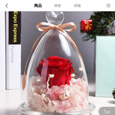
商品
评价
详情
配送说明
店铺信息
顺丰深圳发货, 全国可达, 包邮!
该地区暂无配送门店
确定
确定
1
/4