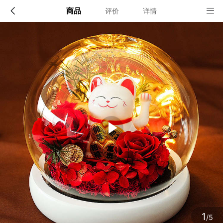
商品
评价
详情
配送说明
店铺信息
顺丰深圳发货, 全国可达, 包邮!
该地区暂无配送门店
确定
确定
1
/5