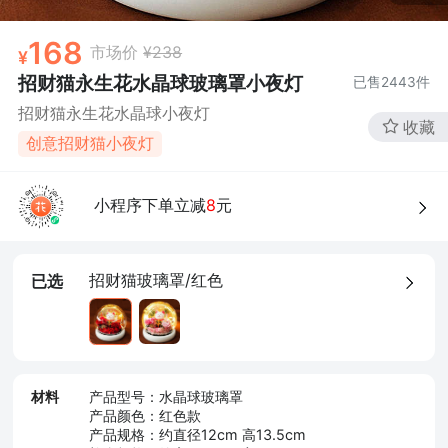
168
市场价
¥238
招财猫永生花水晶球玻璃罩小夜灯
已售
2443
件
招财猫永生花水晶球小夜灯
收藏
创意招财猫小夜灯
小程序下单立减
8
元
招财猫玻璃罩/红色
已选
材料
产品型号：水晶球玻璃罩
产品颜色：红色款
产品规格：约直径12cm 高13.5cm