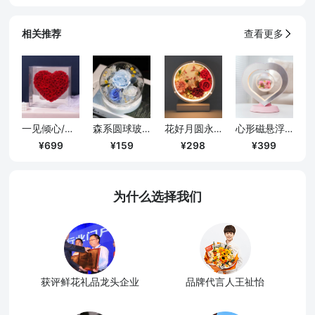
相关推荐
查看更多
一见倾心/镜面爱心永生花礼盒-挚爱红
森系圆球玻璃罩带灯款摆件/蓝色
花好月圆永生花台灯/送长辈老师定制款
心形磁悬浮永生花夜灯/带音箱款
699
159
298
399
为什么选择我们
获评鲜花礼品龙头企业
品牌代言人王祉怡