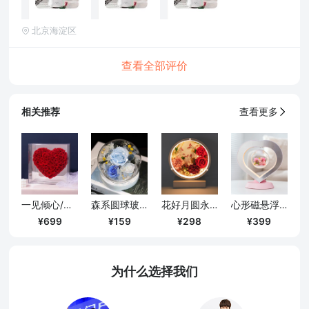
北京海淀区
查看全部评价
相关推荐
查看更多
一见倾心/镜面爱心永生花礼盒-挚爱红
森系圆球玻璃罩带灯款摆件/蓝色
花好月圆永生花台灯/送长辈老师定制款
心形磁悬浮永生花夜灯/带音箱款
699
159
298
399
为什么选择我们