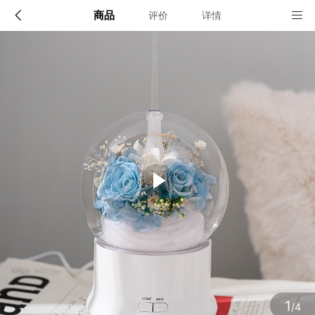
商品
评价
详情
配送说明
店铺信息
顺丰深圳发货, 全国可达, 包邮!
该地区暂无配送门店
确定
确定
1
/4