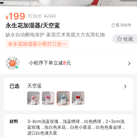
199
市场价
¥269
永生花加湿器/天空蓝
已售
196
件
缺水自动断电保护 家居艺术美观大方实用礼物
收藏
永生花加湿器小夜灯三合一
小程序下单立减
8
元
天空蓝
已选
材料
3-4cm浅蓝玫瑰，浅蓝绣球，白色绣球，2~3cm浅
蓝玫瑰，玫白色米花，白色小星花，白色色黄金球，
进口白色满天星.