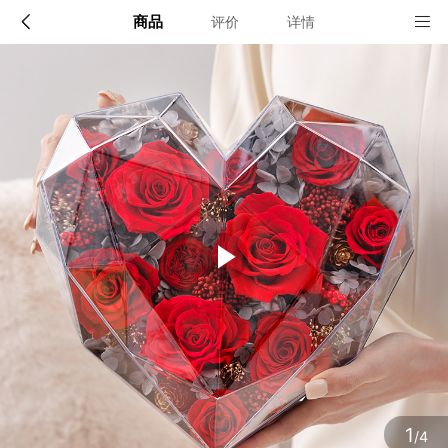
商品
评价
详情
配送说明
店铺信息
顺丰深圳发货, 全国可达, 包邮!
该地区暂无配送门店
确定
确定
1
/4