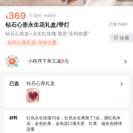
369
市场价
¥469
钻石心形永生花礼盒/带灯
已售
114
件
钻石心形盒+永生红玫瑰 寓意“永恒的爱”
收藏
钻石心形礼盒 永恒之爱
小程序下单立减
8
元
钻石心形礼盒
已选
材料
红色永生玫瑰10朵，红色永生奥斯丁1朵，酒红色米
花，金色松果、金色进口满天星、红果、烟灰色绣球
适量