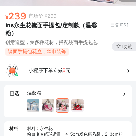
239
市场价
¥299
ins永生花镜面手提包/定制款（温馨
已售
196
件
粉）
创意造型，集多种花材，搭配镜面手提包包
收藏
镜面手提包花盒，丝巾装饰
小程序下单立减
8
元
温馨粉
已选
材料
材料：永生花
粉白渐变绣球适量，4-5cm粉色康乃馨，2-3cm粉