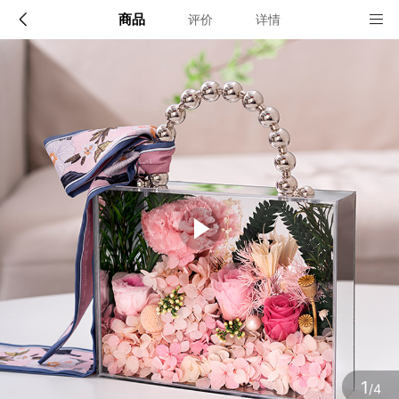
商品
评价
详情
配送说明
店铺信息
顺丰深圳发货, 全国可达, 包邮!
该地区暂无配送门店
确定
确定
1
/4