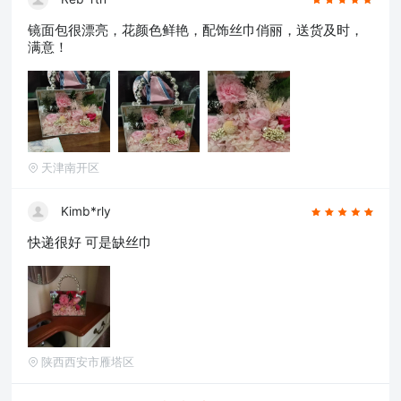
镜面包很漂亮，花颜色鲜艳，配饰丝巾俏丽，送货及时，
满意！
天津南开区
Kimb*rly
快递很好 可是缺丝巾
陕西西安市雁塔区