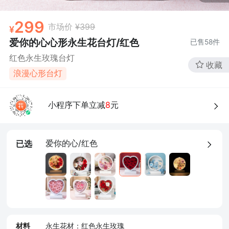
299
市场价
¥399
爱你的心心形永生花台灯/红色
已售
58
件
红色永生玫瑰台灯
收藏
浪漫心形台灯
小程序下单立减
8
元
爱你的心/红色
已选
材料
永生花材：红色永生玫瑰