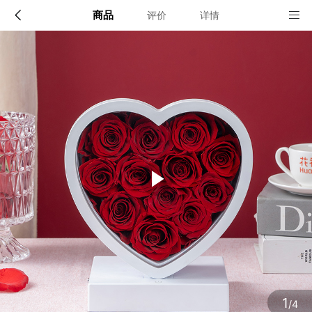
商品
评价
详情
配送说明
店铺信息
顺丰深圳发货, 全国可达, 包邮!
该地区暂无配送门店
确定
确定
1
/4