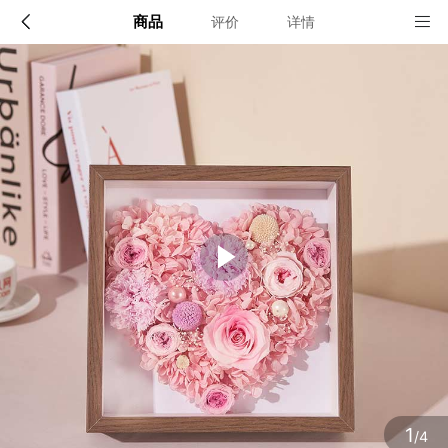
商品
评价
详情
配送说明
店铺信息
顺丰深圳发货, 全国可达, 包邮!
该地区暂无配送门店
确定
确定
1
/4