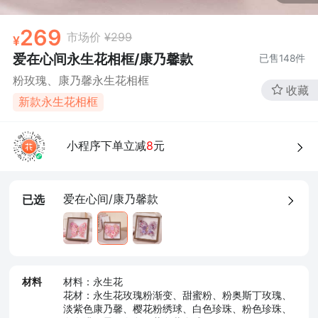
269
市场价
¥299
爱在心间永生花相框/康乃馨款
已售
148
件
粉玫瑰、康乃馨永生花相框
收藏
新款永生花相框
小程序下单立减
8
元
爱在心间/康乃馨款
已选
材料
材料：永生花
花材：永生花玫瑰粉渐变、甜蜜粉、粉奥斯丁玫瑰、
淡紫色康乃馨、樱花粉绣球、白色珍珠、粉色珍珠、