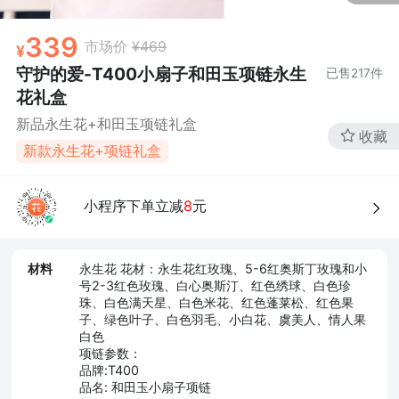
339
市场价
¥469
守护的爱-T400小扇子和田玉项链永生
已售
217
件
花礼盒
新品永生花+和田玉项链礼盒
收藏
新款永生花+项链礼盒
小程序下单立减
8
元
材料
永生花 花材：永生花红玫瑰、5-6红奥斯丁玫瑰和小
号2-3红色玫瑰、白心奥斯汀、红色绣球、白色珍
珠、白色满天星、白色米花、红色蓬莱松、红色果
子、绿色叶子、白色羽毛、小白花、虞美人、情人果
白色
项链参数：
品牌:T400
品名: 和田玉小扇子项链