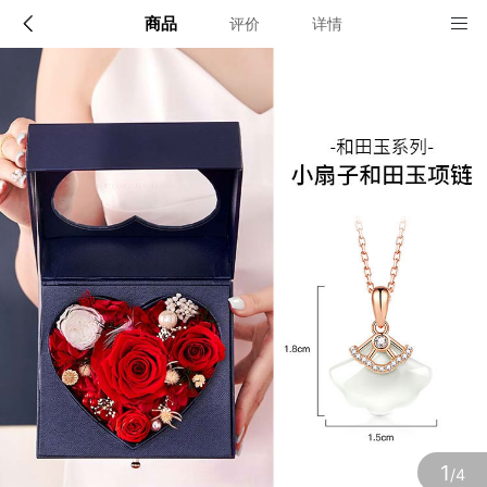
商品
评价
详情
配送说明
店铺信息
顺丰深圳发货, 全国可达, 包邮!
该地区暂无配送门店
确定
确定
1
/4