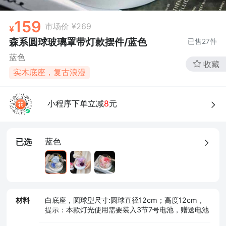
159
市场价
¥269
森系圆球玻璃罩带灯款摆件/蓝色
已售
27
件
蓝色
收藏
实木底座，复古浪漫
小程序下单立减
8
元
蓝色
已选
材料
白底座，圆球型尺寸:圆球直径12cm；高度12cm，
提示：本款灯光使用需要装入3节7号电池，赠送电池