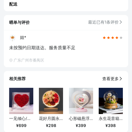
配送
晒单与评价
最近已有1条评价
姐*
未按预约日期送达。服务质量不足
广东广州市番禺区
相关推荐
查看更多
一见倾心/镜面爱心永生花礼盒-挚爱红
花好月圆永生花台灯/送长辈老师定制款
心形磁悬浮永生花夜灯/带音箱款
永生花音箱小夜灯
699
298
399
398