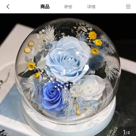
商品
评价
详情
配送说明
店铺信息
确定
该地区暂无配送门店
确定
1
/4