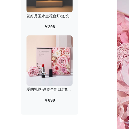
花好月圆永生花台灯/送长辈老师定制款
￥298
爱的礼物-迪奥全新口红#999丝绒永生花高定礼盒
￥699