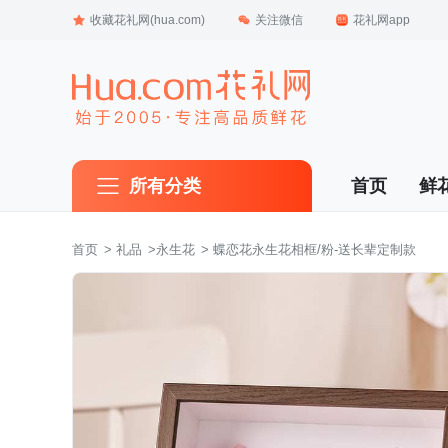
收藏花礼网(hua.com)
关注微信
花礼网app
所有分类
首页
鲜
首页
 >
礼品
 >
永生花
 > 蝶恋花永生花相框/粉-送长辈定制款