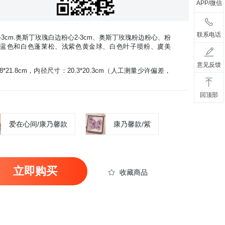
APP/微信
联系电话
3cm.奥斯丁玫瑰白边粉心2-3cm、奥斯丁玫瑰粉边粉心、粉
蓝色和白色蓬莱松、浅紫色黄金球、白色叶子喷粉、虞美
意见反馈
*21.8cm，内径尺寸：20.3*20.3cm（人工测量少许偏差，
回顶部
爱在心间/康乃馨款
康乃馨款/紫
立即购买
收藏商品