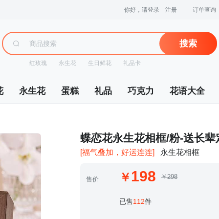
你好，请登录
注册
订单查询
搜索
红玫瑰
永生花
生日鲜花
礼品卡
花
永生花
蛋糕
礼品
巧克力
花语大全
 蝶恋花永生花相框/粉-送长
[福气叠加，好运连连]
永生花相框
198
￥298
售价
 已售
112
件