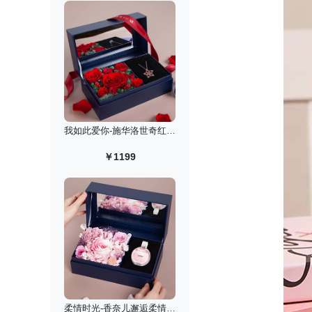
我如此爱你-施华洛世奇红色许愿星项链永生花礼盒
￥1199
柔情时光-香奈儿邂逅柔情淡香水礼盒/50ml