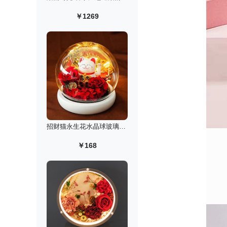
￥1269
招财猫永生花水晶球玻璃罩小夜灯
￥168