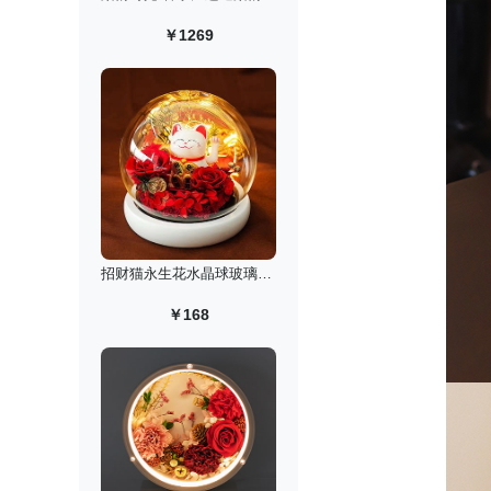
￥1269
招财猫永生花水晶球玻璃罩小夜灯
￥168