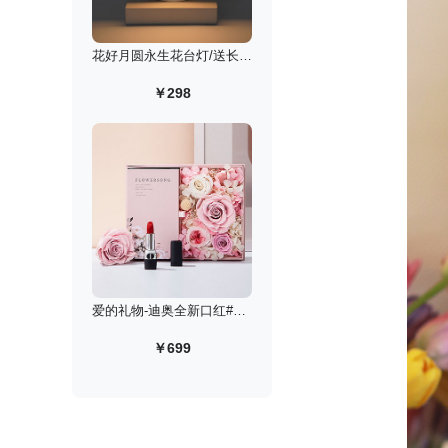
花好月圆永生花台灯/送长辈老师定制款
￥298
爱的礼物-迪奥全新口红#999丝绒永生花高定礼盒
￥699