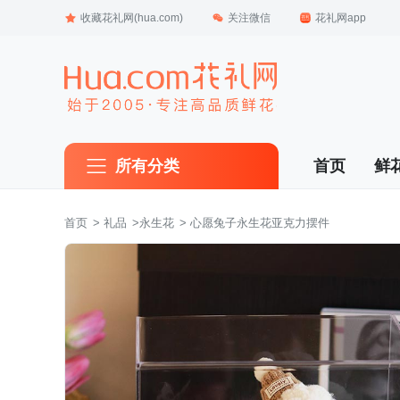
收藏花礼网(hua.com)
关注微信
花礼网app
所有分类
首页
鲜
首页
 >
礼品
 >
永生花
 > 心愿兔子永生花亚克力摆件