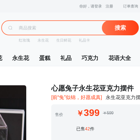
你好，请登录
注册
订单查询
搜索
红玫瑰
永生花
生日鲜花
礼品卡
花
永生花
蛋糕
礼品
巧克力
花语大全
 心愿兔子永生花亚克力摆件
[前“兔”似锦，好愿成真]
永生花亚克力
399
￥599
售价
 已售
42
件