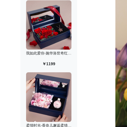
我如此爱你-施华洛世奇红色许愿星项链永生花礼盒
￥1199
柔情时光-香奈儿邂逅柔情淡香水礼盒/50ml