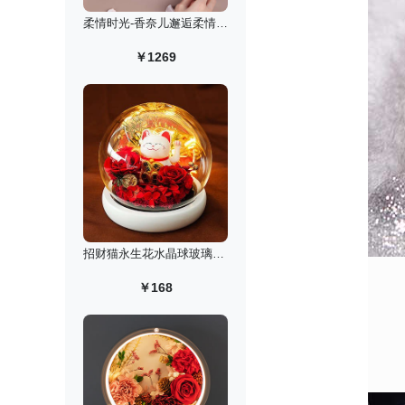
柔情时光-香奈儿邂逅柔情淡香水礼盒/50ml
￥1269
招财猫永生花水晶球玻璃罩小夜灯
￥168