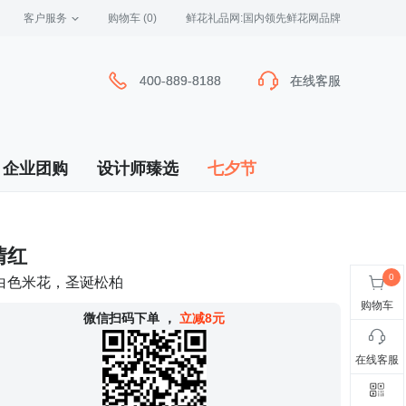
客户服务
 购物车
(0)
 鲜花礼品网:国内领先鲜花网品牌
400-889-8188
400-889-8188
在线客服
在线客服
企业团购
设计师臻选
七夕节
情红
白色米花，圣诞松柏
购物车
 微信扫码下单
，
立减8元
在线客服