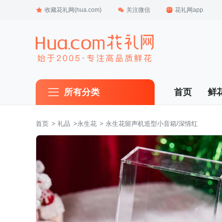
收藏花礼网(hua.com)
关注微信
花礼网app
所有分类
首页
鲜
首页
 >
礼品
 >
永生花
 > 永生花留声机造型小音箱/深情红