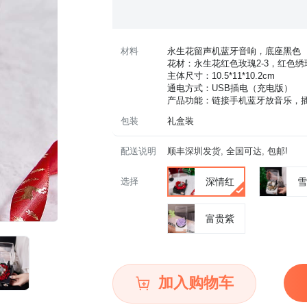
材料
永生花留声机蓝牙音响，底座黑色
花材：永生花红色玫瑰2-3，红色
主体尺寸：10.5*11*10.2cm
通电方式：USB插电（充电版）
产品功能：链接手机蓝牙放音乐，插
包装
礼盒装
配送说明
顺丰深圳发货, 全国可达, 包邮!
选择
深情红
雪
富贵紫
加入购物车