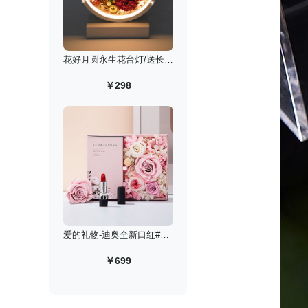
花好月圆永生花台灯/送长辈老师定制款
￥298
爱的礼物-迪奥全新口红#999丝绒永生花高定礼盒
￥699