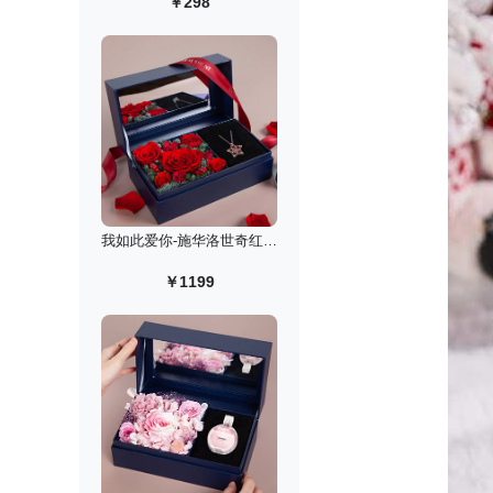
￥298
我如此爱你-施华洛世奇红色许愿星项链永生花礼盒
￥1199