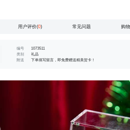
用户评价(
0
)
常见问题
购
编号
1073511
类别
礼品
附送
下单填写留言，即免费赠送精美贺卡！