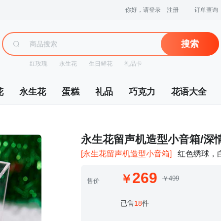
你好，请登录
注册
订单查询
搜索
红玫瑰
永生花
生日鲜花
礼品卡
花
永生花
蛋糕
礼品
巧克力
花语大全
 永生花留声机造型小音箱/深
[永生花留声机造型小音箱]
红色绣球，
269
￥499
售价
 已售
18
件