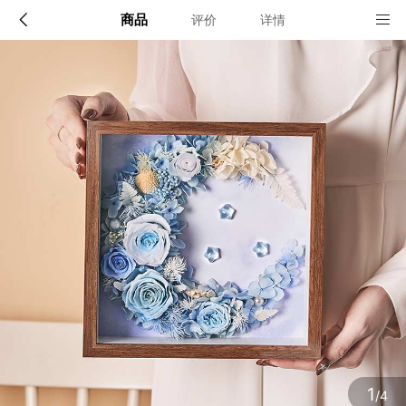
商品
评价
详情
配送说明
店铺信息
顺丰深圳发货, 全国可达, 包邮!
该地区暂无配送门店
确定
确定
1
/4