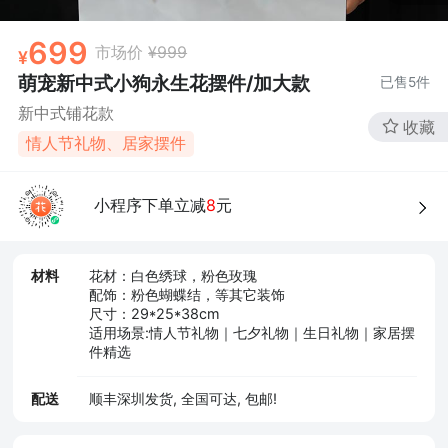
699
市场价
¥999
萌宠新中式小狗永生花摆件/加大款
已售
5
件
新中式铺花款
收藏
情人节礼物、居家摆件
小程序下单立减
8
元
材料
花材：白色绣球，粉色玫瑰
配饰：粉色蝴蝶结，等其它装饰
尺寸：29*25*38cm
适用场景:情人节礼物｜七夕礼物｜生日礼物｜家居摆
件精选
配送
顺丰深圳发货, 全国可达, 包邮!