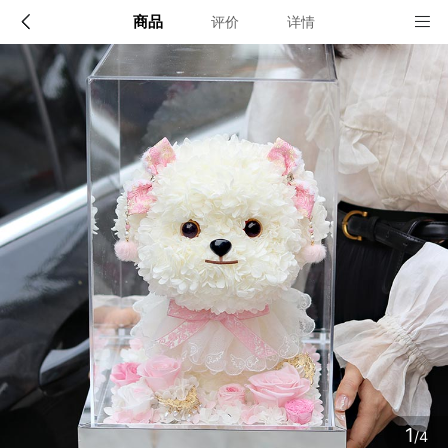
商品
评价
详情
配送说明
店铺信息
顺丰深圳发货, 全国可达, 包邮!
该地区暂无配送门店
确定
确定
1
/4