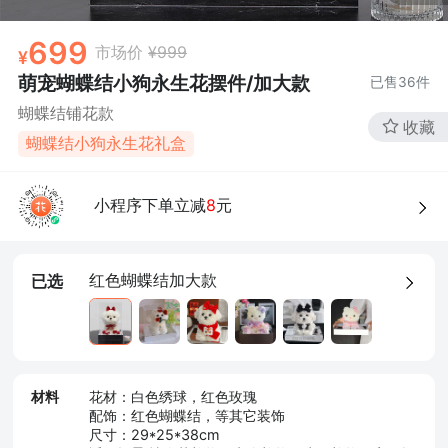
699
市场价
¥999
萌宠蝴蝶结小狗永生花摆件/加大款
已售
36
件
蝴蝶结铺花款
收藏
蝴蝶结小狗永生花礼盒
小程序下单立减
8
元
红色蝴蝶结加大款
已选
材料
花材：白色绣球，红色玫瑰
配饰：红色蝴蝶结，等其它装饰
尺寸：29*25*38cm