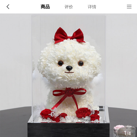
商品
评价
详情
配送说明
店铺信息
顺丰深圳发货, 全国可达, 包邮!
该地区暂无配送门店
确定
确定
1
/4