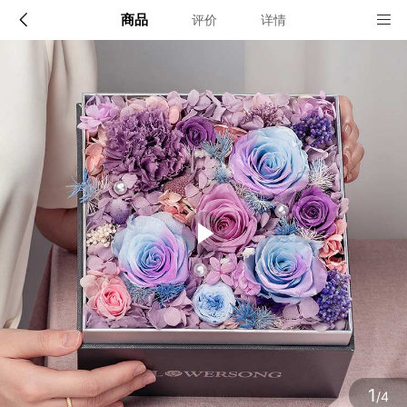
商品
评价
详情
配送说明
店铺信息
顺丰深圳发货, 全国可达, 包邮!
该地区暂无配送门店
确定
确定
1
/4