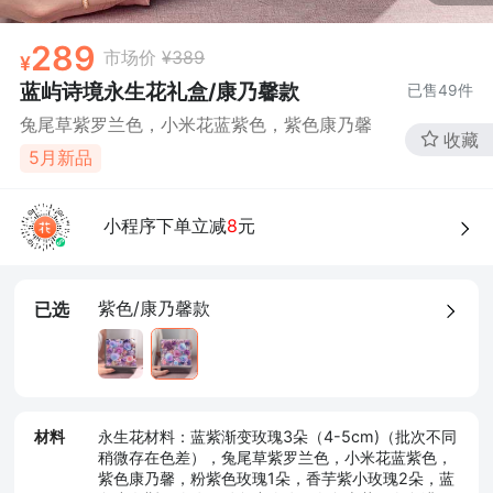
289
市场价
¥389
蓝屿诗境永生花礼盒/康乃馨款
已售
49
件
兔尾草紫罗兰色，小米花蓝紫色，紫色康乃馨
收藏
5月新品
小程序下单立减
8
元
紫色/康乃馨款
已选
材料
永生花材料：蓝紫渐变玫瑰3朵（4-5cm)（批次不同
稍微存在色差），兔尾草紫罗兰色，小米花蓝紫色，
紫色康乃馨，粉紫色玫瑰1朵，香芋紫小玫瑰2朵，蓝