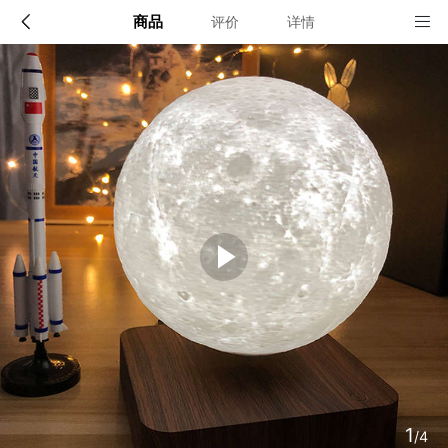
商品
评价
详情
配送说明
店铺信息
顺丰快递深圳发货, 全国可达, 包邮!
该地区暂无配送门店
确定
确定
1
/4