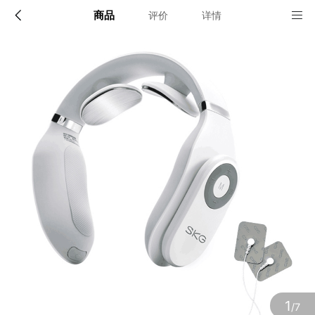
商品
评价
详情
配送说明
店铺信息
顺丰快递深圳发货, 全国可达, 包邮!
该地区暂无配送门店
确定
确定
1
/7