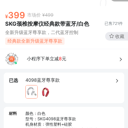
399
市场价
¥499
SKG颈椎按摩仪经典款带蓝牙/白色
已售
721
件
全新升级蓝牙尊享款，二代蓝牙控制
收藏
经典款全新升级蓝牙尊享款
小程序下单立减
8
元
4098蓝牙尊享款
已选
材料
颜色：白色
型号：SKG4098蓝牙尊享款
机身材质：弹性塑料+硅胶