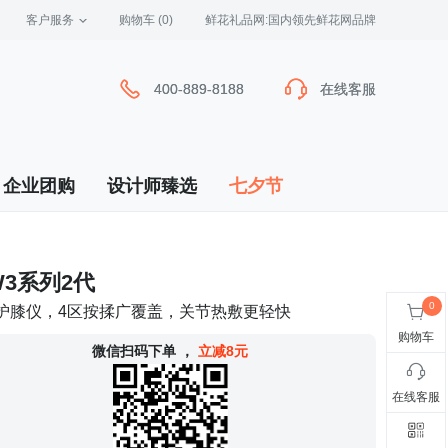
客户服务
 购物车
(0)
 鲜花礼品网:国内领先鲜花网品牌
400-889-8188
400-889-8188
在线客服
在线客服
企业团购
设计师臻选
七夕节
W3系列2代
能护膝仪，4区按揉广覆盖，关节热敷更轻快
购物车
 微信扫码下单
，
立减8元
在线客服