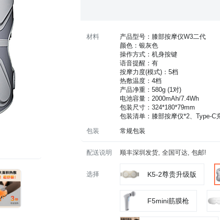
材料
产品型号：膝部按摩仪W3二代
颜色：银灰色
操作方式：机身按键
语音提醒：有
按摩力度(模式)：5档
热敷温度：4档
产品净重：580g (1对)
电池容量：2000mAh/7.4Wh
包装尺寸：324*180*79mm
包装清单：膝部按摩仪*2、Type-C
包装
常规包装
配送说明
顺丰深圳发货, 全国可达, 包邮!
选择
K5-2尊贵升级版
F5mini筋膜枪