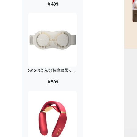
￥499
SKG腰部智能按摩腰带K5-2/尊贵升级版
￥599