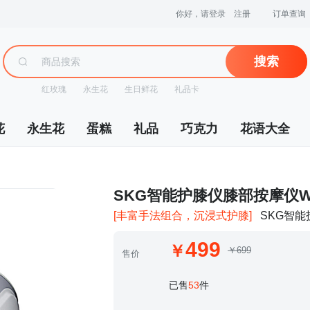
你好，请登录
注册
订单查询
搜索
红玫瑰
永生花
生日鲜花
礼品卡
花
永生花
蛋糕
礼品
巧克力
花语大全
 SKG智能护膝仪膝部按摩仪
[丰富手法组合，沉浸式护膝]
SKG智
499
￥699
售价
 已售
53
件