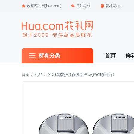
收藏花礼网(hua.com)
关注微信
花礼网app
所有分类
首页
鲜
首页
 >
礼品
 > SKG智能护膝仪膝部按摩仪W3系列2代