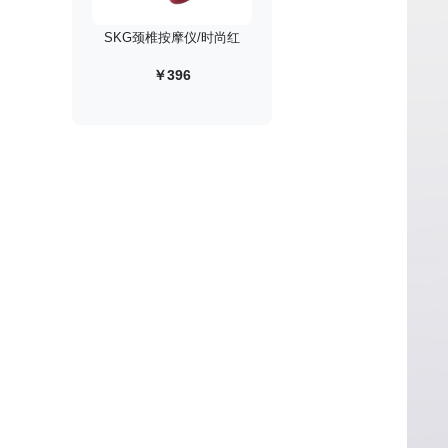
SKG颈椎按摩仪/时尚红
￥396