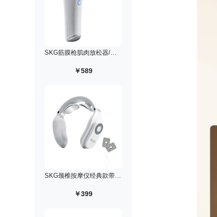
SKG筋膜枪肌肉放松器/白色
￥589
SKG颈椎按摩仪经典款带蓝牙/白色
￥399