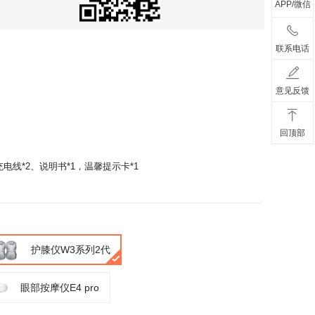
APP/微信
联系电话
意见反馈
回顶部
充电线*2、说明书*1，温馨提示卡*1
护膝仪W3系列2代
眼部按摩仪E4 pro